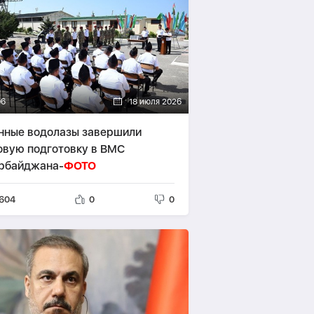
06
18 июля 2026
нные водолазы завершили
овую подготовку в ВМС
рбайджана-
ФОТО
604
0
0