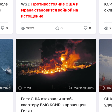
осле
WSJ:
Противостояние США и
КСИ
ы
Ирана становится войной на
скл
истощение
0
2832
0
0
2
ля 2026
11:29
24 июля 2026
06:
и
Fars: США атаковали штаб-
США
квартиру ВМС КСИР в провинции
уда
Гилян