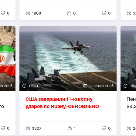
0
1968
0
0
3
ля 2026
05:31
22 июля 2026
16:
США завершили 11-ю волну
Пен
го
ударов по Ирану
-
ОБНОВЛЕНО
$4,
0
3327
1
0
2