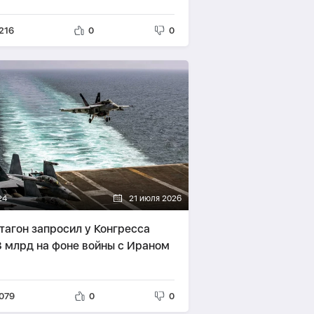
216
0
0
24
21 июля 2026
тагон запросил у Конгресса
3 млрд на фоне войны с Ираном
079
0
0