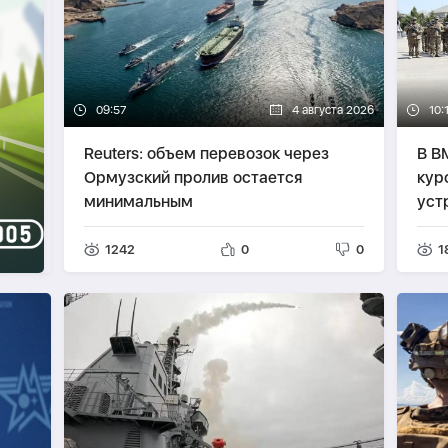
09:57
4 августа 2026
10:
Reuters: объем перевозок через
В В
Ормузский пролив остается
кур
минимальным
уст
1242
0
0
1