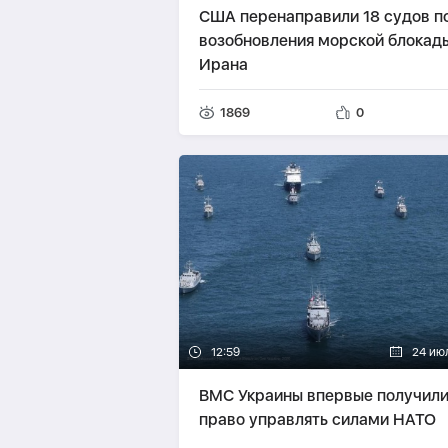
США перенаправили 18 судов п
возобновления морской блокад
Ирана
1869
0
12:59
24 ию
ВМС Украины впервые получил
право управлять силами НАТО