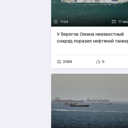
11:24
17 ию
У берегов Омана неизвестный
снаряд поразил нефтяной танке
2064
0