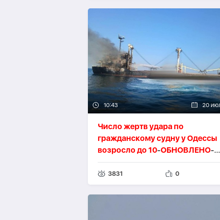
10:43
20 ию
Число жертв удара по
гражданскому судну у Одессы
возросло до 10
-
ОБНОВЛЕНО
-
ВИДЕО
3831
0