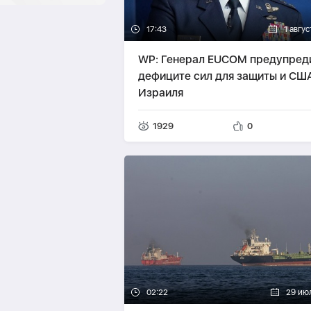
17:43
1 авгу
WP: Генерал EUCOM предупред
дефиците сил для защиты и США
Израиля
1929
0
02:22
29 ию