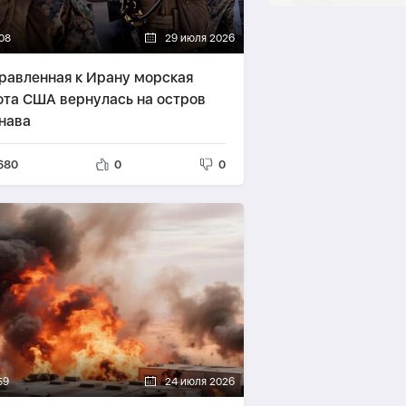
08
29 июля 2026
равленная к Ирану морская
ота США вернулась на остров
нава
680
0
0
59
24 июля 2026