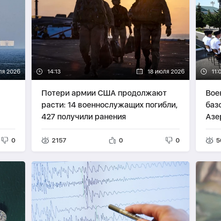
ля 2026
14:13
18 июля 2026
11:
Потери армии США продолжают
Вое
расти: 14 военнослужащих погибли,
баз
427 получили ранения
Азе
0
2157
0
0
5