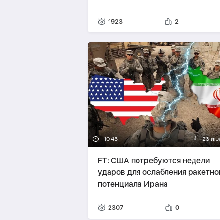
1923
2
10:43
23 ию
FT: США потребуются недели
ударов для ослабления ракетно
потенциала Ирана
2307
0