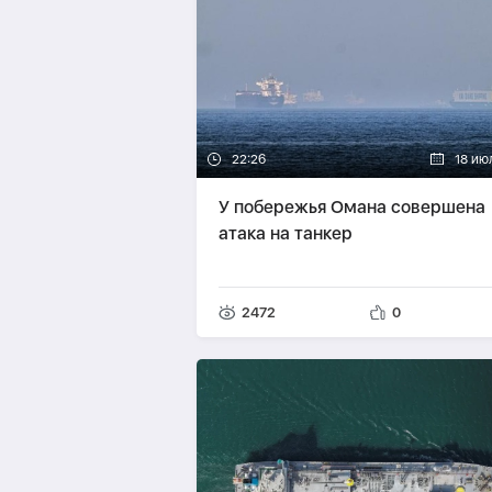
22:26
18 ию
У побережья Омана совершена
атака на танкер
2472
0