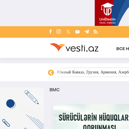
ВСЕ 
овости Азербайджана
Южный Кавказ, Грузия, Армения, Азерба
ВМС