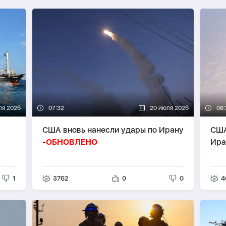
ля 2026
07:32
20 июля 2026
08:
США вновь нанесли удары по Ирану
США
-
ОБНОВЛЕНО
Ира
1
3762
0
0
4