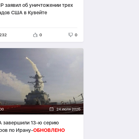
Р заявил об уничтожении трех
адов США в Кувейте
232
0
0
00
24 июля 2026
 завершили 13-ю серию
ров по Ирану-
ОБНОВЛЕНО