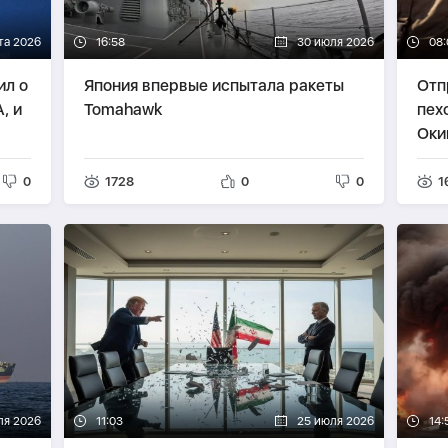
ста 2026
16:58
30 июля 2026
08:
ил о
Япония впервые испытала ракеты
Отп
, и
Tomahawk
пех
Оки
0
1728
0
0
1
ля 2026
11:03
25 июля 2026
14: