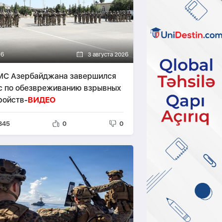
16
3 августа 2026
МС Азербайджана завершился
с по обезвреживанию взрывных
ройств-
ВИДЕО
845
0
0