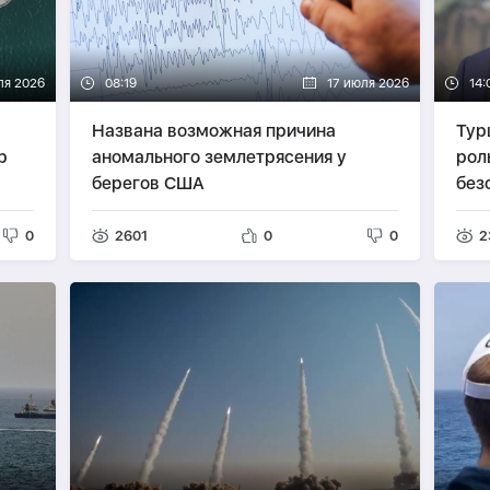
ля 2026
08:19
17 июля 2026
14:
Названа возможная причина
Тур
р
аномального землетрясения у
рол
берегов США
без
0
2601
0
0
2