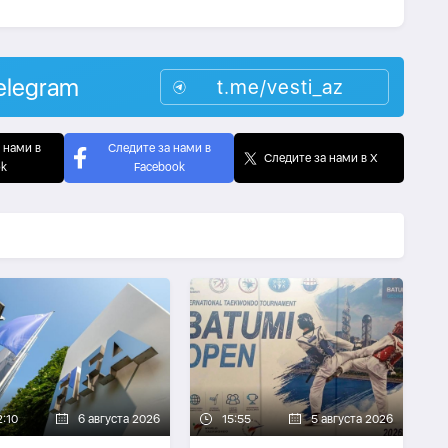
elegram
t.me/vesti_az
 нами в
Следите за нами в
Следите за нами в X
ok
Facebook
2:10
6 августа 2026
15:55
5 августа 2026