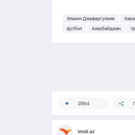
Эльвин Джафаргулиев
Кара
футбол
Азербайджан
т
2964
Vesti.az