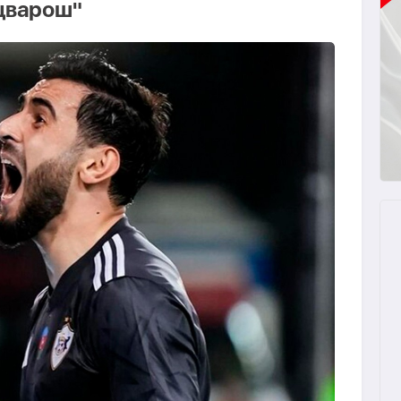
цварош"