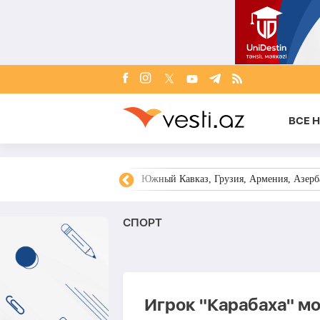
ВСЕ 
овости Азербайджана
Южный Кавказ, Грузия, Армения, Азерба
СПОРТ
Игрок "Карабаха" м