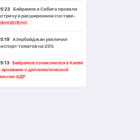
15:23
Байрамов и Сибига провели
встречу в расширенном составе-
ОБНОВЛЕНО
15:19
Азербайджан увеличил
экспорт томатов на 25%
15:13
Байрамов ознакомился в Киеве
с архивами о дипломатической
миссии АДР
15:11
TotalEnergies: Россия
экспортирует около 3 млн баррелей
нефти в сутки через теневой флот
15:09
Глава турецкой разведки
встретился с министром
иностранных дел Сирии