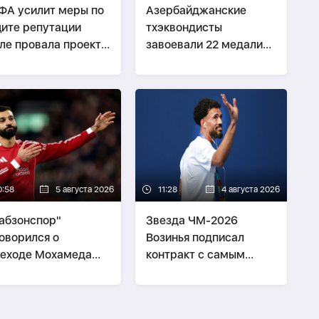
А усилит меры по
Азербайджанские
ите репутации
тхэквондисты
ле провала проекта
завоевали 22 медали
фантино
на Batumi Open
0:58
5 августа 2026
11:28
4 августа 2026
абзонспор"
Звезда ЧМ-2026
оворился о
Возинья подписал
еходе Мохамеда
контракт с самым
аха
титулованным клубом
Чили