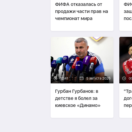
ФИФА отказалась от
ФИФ
продажи части прав на
защ
чемпионат мира
пос
Ин
12:41
5 августа 2026
0
Гурбан Гурбанов: в
"Тр
детстве я болел за
дог
киевское «Динамо»
пер
Сал