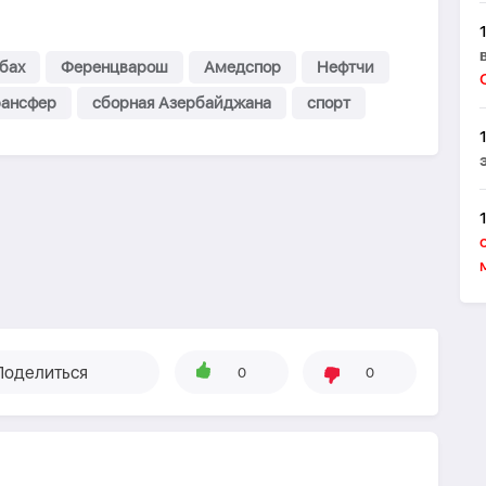
бах
Ференцварош
Амедспор
Нефтчи
рансфер
сборная Азербайджана
спорт
Поделиться
0
0