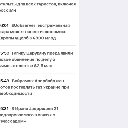
открыты для всех туристов, включая
россиян
16:01
EUobserver: экстремальная
жара может нанести экономике
Европы ущерб в €800 млрд
15:50
Гагику Царукяну предъявили
новое обвинение по делу о
вымогательстве $2,5 млн
15:43
Байрамов: Азербайджан
готов поставлять газ Украине при
необходимости
15:31
В Иране задержали 21
подозреваемого в связях с
«Моссадом»