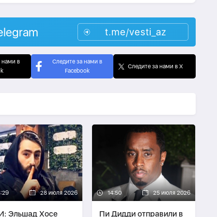
elegram
t.me/vesti_az
 нами в
Следите за нами в
Следите за нами в X
ok
Facebook
3:29
28 июля 2026
14:50
25 июля 2026
: Эльшад Хосе
Пи Дидди отправили в