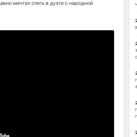
авно мечтал спеть в дуэте с народной