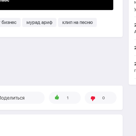
 бизнес
мурад ариф
клип на песню
Поделиться
1
0