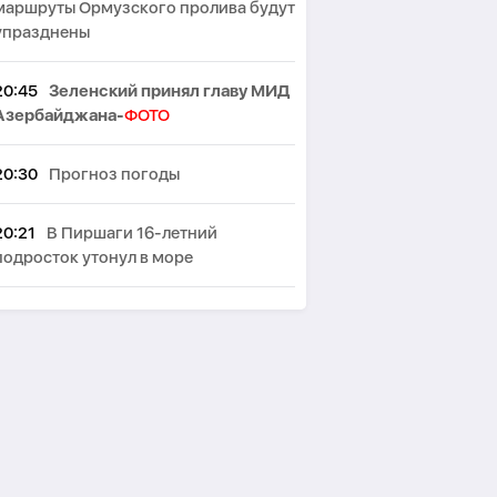
маршруты Ормузского пролива будут
упразднены
20:45
Зеленский принял главу МИД
Азербайджана-
ФОТО
20:30
Прогноз погоды
20:21
В Пиршаги 16-летний
подросток утонул в море
20:10
В Баку ограничат движение на
двух улицах
19:26
В Китае завершили создание
подробной геологической карты
Луны