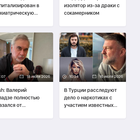
питализирован в
изолятор из-за драки с
хиатрическую
сокамерником
ьницу
7:07
18 июля 2026
10:34
16 июля 2026
h: Валерий
В Турции расследуют
адзе полностью
дело о наркотиках с
азался от
участием известных
туплений в России
представителей шоу-
бизнеса