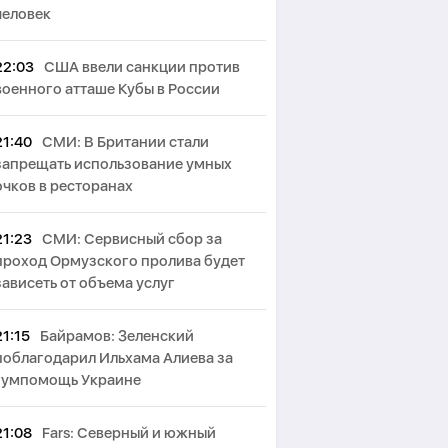
человек
22:03
США ввели санкции против
военного атташе Кубы в России
21:40
СМИ: В Британии стали
запрещать использование умных
очков в ресторанах
21:23
СМИ: Сервисный сбор за
проход Ормузского пролива будет
зависеть от объема услуг
21:15
Байрамов: Зеленский
поблагодарил Ильхама Алиева за
гумпомощь Украине
21:08
Fars: Северный и южный