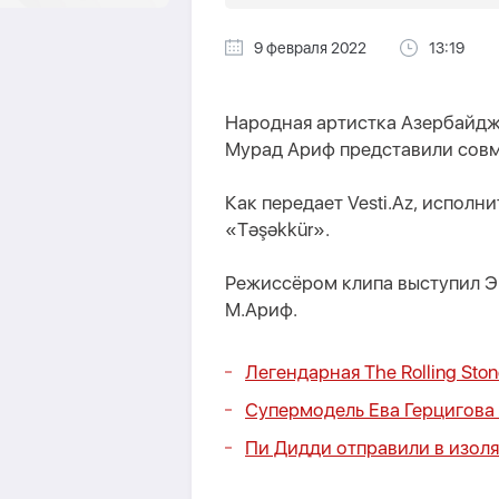
9 февраля 2022
13:19
Народная артистка Азербайд
Мурад Ариф представили совм
Как передает Vesti.Az, исполн
«Təşəkkür».
Режиссёром клипа выступил Эм
М.Ариф.
Легендарная The Rolling St
Супермодель Ева Герцигова 
Пи Дидди отправили в изоля