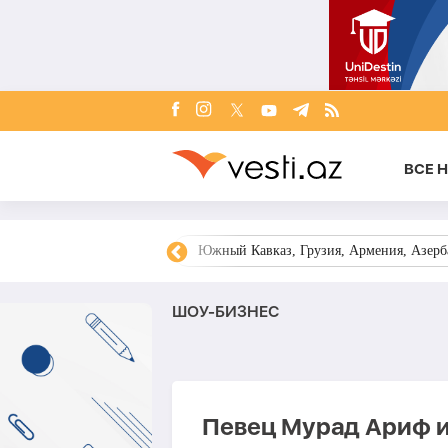
ВСЕ 
овости Азербайджана
Южный Кавказ, Грузия, Армения, Азерба
ШОУ-БИЗНЕС
Певец Мурад Ариф и