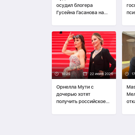
осудил блогера
гос
Гусейна Гасанова на
пси
четыре года
бол
10:25
22 июля 2026
1
Орнелла Мути с
Mas
дочерью хотят
Мел
получить российское
отк
гражданство
выс