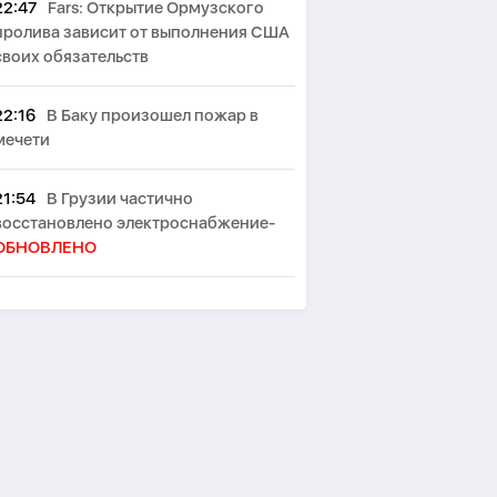
22:47
Fars: Открытие Ормузского
пролива зависит от выполнения США
своих обязательств
22:16
В Баку произошел пожар в
мечети
21:54
В Грузии частично
восстановлено электроснабжение-
ОБНОВЛЕНО
21:26
Reuters: Экспорт бензина и
дизельного топлива из Беларуси в
Россию в июле достиг рекордного
уровня
21:16
15 сентября Конституционный
суд Армении рассмотрит
соответствие соглашения TRIPP