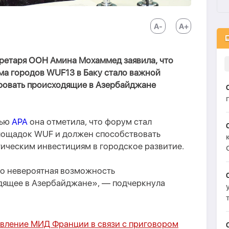
кретаря ООН Амина Мохаммед заявила, что
а городов WUF13 в Баку стало важной
овать происходящие в Азербайджане
вью
APA
она отметила, что форум стал
ощадок WUF и должен способствовать
тическим инвестициям в городское развитие.
о невероятная возможность
дящее в Азербайджане», — подчеркнула
явление МИД Франции в связи с приговором