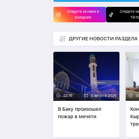
Следите за нами в
Следите за
Instagram
TikT
ДРУГИЕ НОВОСТИ РАЗДЕЛА
22:16
5 августа 2026
2
В Баку произошел
Кон
пожар в мечети
Кыр
тре
Руб
ПО