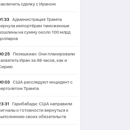
заключить сделку с Ираном
01:33
Администрация Трампа
вернула импортёрам таможенные
пошлины на сумму около 100 млрд
долларов
00:25
Пезешкиан: Они планировали
захватить Иран за 48 часов, как и
Сирию
00:03
США расследуют инцидент с
вертолетом Трампа
23:31
Гарибабади: США направили
сигналы о готовности вернуться к
выполнению своих обязательств