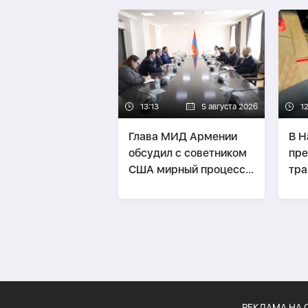
13:13
5 августа 2026
1
Глава МИД Армении
В Н
обсудил с советником
пре
США мирный процесс и
тра
проект ТРИПП
РЕКЛАМА НА 