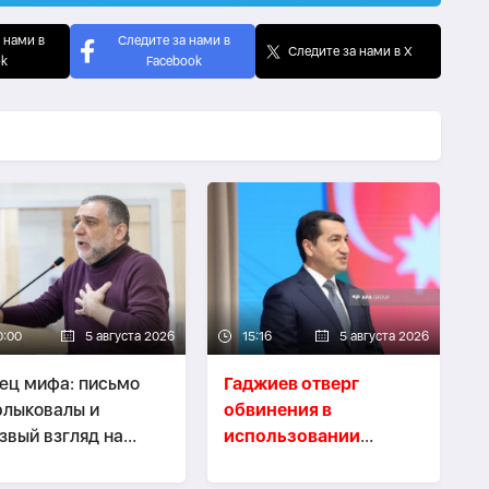
 нами в
Следите за нами в
Следите за нами в X
ok
Facebook
0:00
5 августа 2026
15:16
5 августа 2026
ец мифа: письмо
Гаджиев отверг
лыковалы и
обвинения в
звый взгляд на
использовании
ена Варданяна -
территории
ЗИЦИЯ
Азербайджана