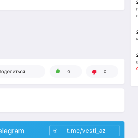
Поделиться
0
0
elegram
t.me/vesti_az