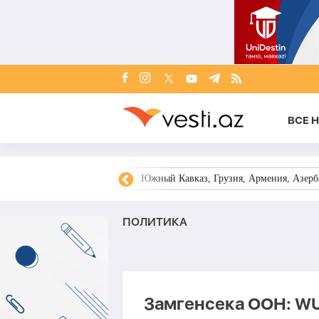
ВСЕ 
овости Азербайджана
Южный Кавказ, Грузия, Армения, Азерба
ПОЛИТИКА
Замгенсека ООН: WU