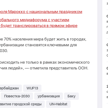
роля Марокко с национальным праздником
обального медиафорума с участием
 будет транслироваться в прямом эфире
ее 70% населения мира будет жить в городах,
урбанизации становятся ключевыми для
030.
оисходить не только в рамках экономического
лучия людей», — отметила представитель ООН.
ербайджан
WUF13
Повестка-2030
урбанизация
Баку
звитие городской среды
UN-Habitat