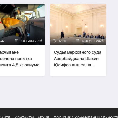
«Моссадом»
2:37
5 августа 2026
12:25
5 августа 2026
ахчыване
Судья Верховного суда
сечена попытка
Азербайджана Шахин
нзита 4,5 кг опиума
Юсифов вышел на
пенсию
САЙТЕ
КОНТАКТЫ
АРХИВ
ПОЛИТИКА КОНФИДЕНЦИАЛЬНОСТ