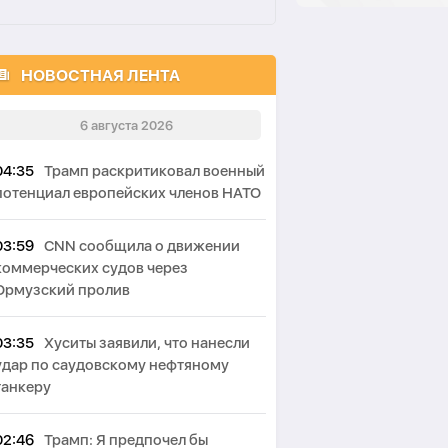
НОВОСТНАЯ ЛЕНТА
6 августа 2026
04:35
Трамп раскритиковал военный
потенциал европейских членов НАТО
03:59
CNN сообщила о движении
коммерческих судов через
Ормузский пролив
03:35
Хуситы заявили, что нанесли
удар по саудовскому нефтяному
танкеру
02:46
Трамп: Я предпочел бы