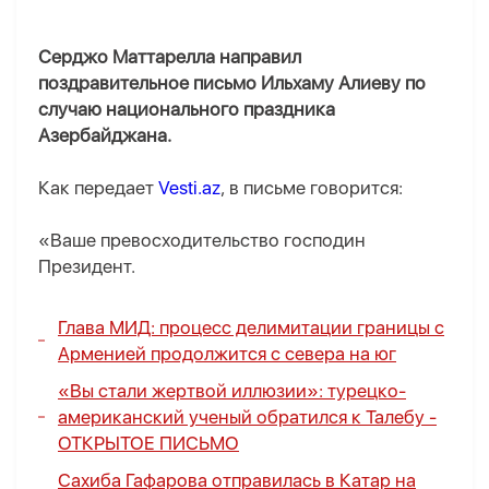
Серджо Маттарелла направил
поздравительное письмо Ильхаму Алиеву по
случаю национального праздника
Азербайджана.
Как передает
Vesti.az
, в письме говорится:
«Ваше превосходительство господин
Президент.
Глава МИД: процесс делимитации границы с
Арменией продолжится с севера на юг
«Вы стали жертвой иллюзии»: турецко-
американский ученый обратился к Талебу -
ОТКРЫТОЕ ПИСЬМО
Сахиба Гафарова отправилась в Катар на