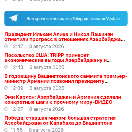
Все срочные новости в Telegram-канале Vesti.az
Президент Ильхам Алиев и Никол Пашинян
отметили прогресс в отношениях Азербайджана
и Армении
12:47
8 августа 2026
Посольство США: TRIPP принесет
экономические выгоды Азербайджану и
региону
12:43
8 августа 2026
В годовщину Вашингтонского саммита премьер-
министр Армении позвонил президенту
Азербайджана Ильхаму Алиеву
12:39
8 августа 2026
Эми Карлон: Азербайджан и Армения сделали
конкретные шаги к прочному миру
-
ВИДЕО
12:27
8 августа 2026
Победа, ставшая миром: большая стратегия
Азербайджана от Карабаха до Вашингтона
11:55
8 августа 2026