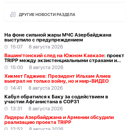
ДРУГИЕ НОВОСТИ РАЗДЕЛА
На фоне сильной жары МЧС Азербайджана
выступило с предупреждением
15:07
8 августа 2026
Вашингтонский след на Южном Кавказе
: проект
TRIPР между экзистенциальными страхами и
прагматичными интересами -
АЗЕР
15:00
8 августа 2026
АЛЛАХВЕРАНОВ
Хикмет Гаджиев: Президент Ильхам Алиев
выиграл не только войну, но и мир
-
ВИДЕО
14:41
8 августа 2026
Кабул обратился к Баку за содействием в
участии Афганистана в COP31
13:31
8 августа 2026
Лидеры Азербайджана и Армении обсудили
реализацию проекта TRIPP
12:52
8 августа 2026