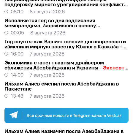
поддержку мирного урегулирования конфликта
в Грузии
08:10
8 августа 2026
Исполняется год со дня подписания
меморандума, заложившего основу
стратегического партнерства Азербайджана и
00:05
8 августа 2026
США
Год спустя: как Вашингтонские договоренности
изменили мирную повестку Южного Кавказа -
ВЗГЛЯД
16:00
7 августа 2026
Экономика станет главным драйвером
сближения Азербайджана и Украины -
Эксперт о
визите Байрамова в Киев
14:00
7 августа 2026
Ильхам Алиев сменил посла Азербайджана в
Пакистане
13:43
7 августа 2026
Все срочные новости в Telegram-канале Vesti.az
Ильхам Алиев назначил посла Азербайджана в