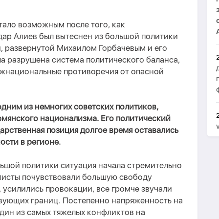
тало возможным после того, как
ар Алиев был вытеснен из большой политики
и, развернутой Михаилом Горбачевым и его
а разрушена система политического баланса,
жнациональные противоречия от опасной
одним из немногих советских политиков,
рмянского национализма. Его политический
ударственная позиция долгое время оставались
ости в регионе.
льшой политики ситуация начала стремительно
листы почувствовали большую свободу
, усилились провокации, все громче звучали
вующих границ. Постепенно напряженность на
дин из самых тяжелых конфликтов на