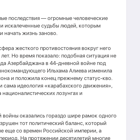
лые последствия — огромные человеческие
 и искалеченные судьбы людей, которым
и начать жизнь заново.
сфера жесткого противостояния вокруг него
лет. Но время показало: подобная ситуация не
еда Азербайджана в 44-дневной войне под
авнокомандующего Ильхама Алиева изменила
она и положила конец прежнему статус-кво.
 и сама идеология «карабахского движения»,
а националистических лозунгах и
й войны оказались гораздо шире рамок одного
зрушен тот политический баланс, который
е еще со времен Российской империи, а
 период. На протяжении десятилетий многие