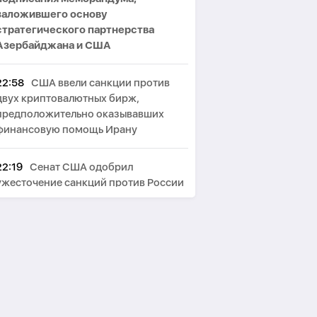
заложившего основу
стратегического партнерства
Азербайджана и США
22:58
США ввели санкции против
двух криптовалютных бирж,
предположительно оказывавших
финансовую помощь Ирану
22:19
Сенат США одобрил
ужесточение санкций против России
и Ирана
21:51
МИД Ирана: США сначала
должны победить в войне, а потом
говорить о «трофеях» Ирана
21:12
Бессент не исключил