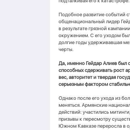
подталкивая его к катастрофе.
Подобное развитие событий с
общенациональный лидер Гейд
в результате грязной кампани
окружением. С его уходом был
долгие годы удерживавшая ме
черты.
Да, именно Гейдар Алиев был 
способных сдерживать рост а
вес, авторитет и твердая гос
серьезным фактором стабильн
Однако после его ухода из бо
меняться. Армянские национа
действий: участились митинги
призывы к пересмотру сущест
Южном Кавказе переросла в о