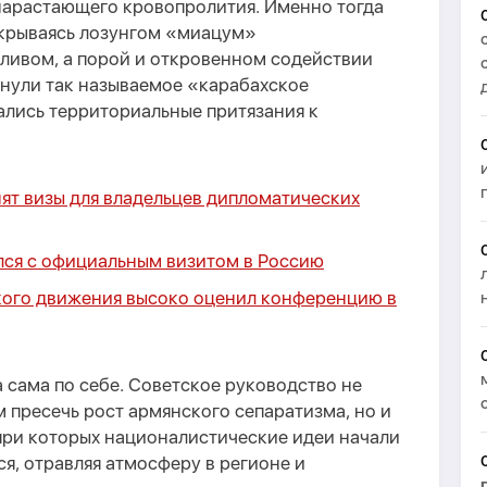
 нарастающего кровопролития. Именно тогда
крываясь лозунгом «миацум»
аливом, а порой и откровенном содействии
рнули так называемое «карабахское
ались территориальные притязания к
ят визы для владельцев дипломатических
ся с официальным визитом в Россию
кого движения высоко оценил конференцию в
а сама по себе. Советское руководство не
 пресечь рост армянского сепаратизма, но и
при которых националистические идеи начали
я, отравляя атмосферу в регионе и