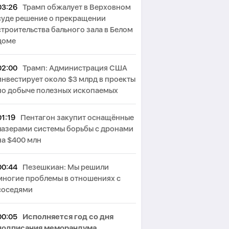
03:26
Трамп обжалует в Верховном
суде решение о прекращении
строительства бального зала в Белом
доме
02:00
Трамп: Администрация США
инвестирует около $3 млрд в проекты
по добыче полезных ископаемых
01:19
Пентагон закупит оснащённые
лазерами системы борьбы с дронами
на $400 млн
00:44
Пезешкиан: Мы решили
многие проблемы в отношениях с
соседями
00:05
Исполняется год со дня
подписания меморандума,