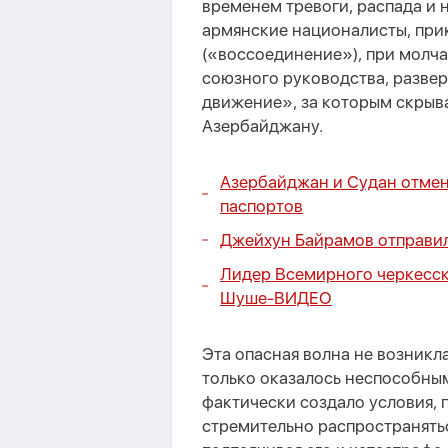
временем тревоги, распада и
армянские националисты, при
(«воссоединение»), при молч
союзного руководства, разве
движение», за которым скрыв
Азербайджану.
Азербайджан и Судан отмен
паспортов
Джейхун Байрамов отправил
Лидер Всемирного черкесс
Шуше-
ВИДЕО
Эта опасная волна не возникл
только оказалось неспособным
фактически создало условия, 
стремительно распространятьс