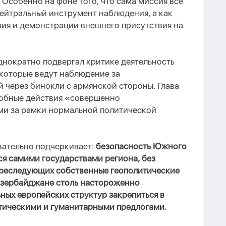
 Особенно на фоне того, что сама миссия все
ейтральный инструмент наблюдения, а как
ния и демонстрации внешнего присутствия на
нократно подвергал критике деятельность
которые ведут наблюдение за
 через бинокли с армянской стороны. Глава
добные действия «совершенно
и за рамки нормальной политической
овательно подчеркивает:
безопасность Южного
ся самими государствами региона, без
преследующих собственные геополитические
Азербайджане столь настороженно
ных европейских структур закрепиться в
тическими и гуманитарными предлогами.