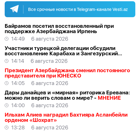
Все срочные новости в Telegram-канале Vesti.az
Байрамов посетил восстановленный при
поддержке Азербайджана Ирпень
14:49
6 августа 2026
Участники турецкой делегации обсудили
восстановление Карабаха и Зангезурский
коридор
14:14
6 августа 2026
Президент Азербайджана сменил постоянного
представителя при ЮНЕСКО
14:05
6 августа 2026
Дары данайцев и «мирная» риторика Еревана:
можно ли верить словам о мире? -
МНЕНИЕ
14:00
6 августа 2026
Ильхам Алиев наградил Бахтияра Асланбейли
орденом «Шохрат»
13:28
6 августа 2026