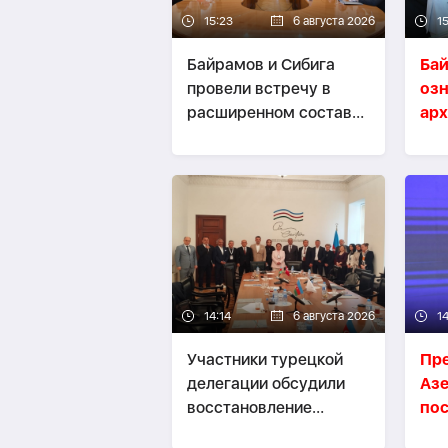
15:23
6 августа 2026
15
Байрамов и Сибига
Ба
провели встречу в
озн
расширенном составе-
арх
ОБНОВЛЕНО
ди
ми
14:14
6 августа 2026
1
Участники турецкой
Пр
делегации обсудили
Аз
восстановление
по
Карабаха и
пре