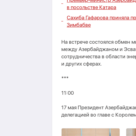
Премьер-министр Азербайдж
в посольстве Катара
Сахиба Гафарова приняла п
Зимбабве
На встрече состоялся обмен 
между Азербайджаном и Эсват
сотрудничества в области эн
и других сферах.
***
11:00
17 мая Президент Азербайджа
делегацией во главе с Королем