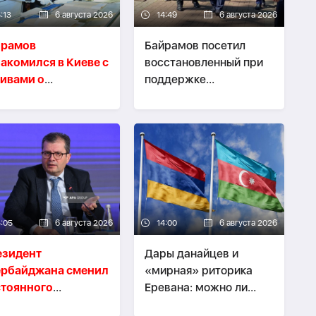
:13
6 августа 2026
14:49
6 августа 2026
йрамов
Байрамов посетил
акомился в Киеве с
восстановленный при
ивами о
поддержке
пломатической
Азербайджана Ирпень
ссии АДР
4:05
6 августа 2026
14:00
6 августа 2026
езидент
Дары данайцев и
ербайджана сменил
«мирная» риторика
стоянного
Еревана: можно ли
дставителя при
верить словам о мире?