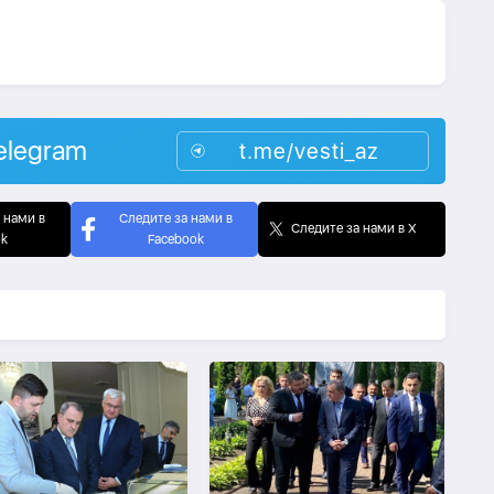
elegram
t.me/vesti_az
 нами в
Следите за нами в
Следите за нами в X
ok
Facebook