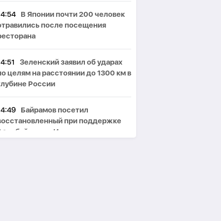
14:54
В Японии почти 200 человек
отравились после посещения
ресторана
14:51
Зеленский заявил об ударах
по целям на расстоянии до 1300 км в
глубине России
14:49
Байрамов посетил
восстановленный при поддержке
Азербайджана Ирпень
14:46
WP: Трамп хочет видеть Джей
Ди Вэнса кандидатом в президенты
США в 2028 году
14:41
Белый дом назвал статью WP
о нехватке ракет атакой на Хегсета