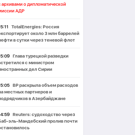
с архивами о дипломатической
миссии АДР
15:11
TotalEnergies: Россия
экспортирует около 3 млн баррелей
нефти в сутки через теневой флот
15:09
Глава турецкой разведки
встретился с министром
иностранных дел Сирии
15:05
BP раскрыла объем расходов
на местных партнеров и
подрядчиков в Азербайджане
14:59
Reuters: судоходство через
Баб-эль-Мандебский пролив почти
остановилось