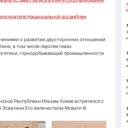
ана оставил запись в книге соболезнований
редседателя Национальной ассамблеи
мнениями о развитии двусторонних отношений
ини, в том числе перспективах
ергетики, горнодобывающей промышленности
нской Республики Ильхам Алиев встретился с
 Эсватини Его величеством Мсвати III.