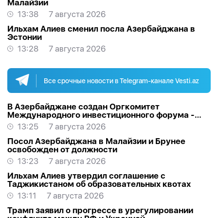
Малайзии
13:38
7 августа 2026
Ильхам Алиев сменил посла Азербайджана в
Эстонии
13:28
7 августа 2026
Все срочные новости в Telegram-канале Vesti.az
В Азербайджане создан Оргкомитет
Международного инвестиционного форума -
РАСПОРЯЖЕНИЕ
13:25
7 августа 2026
Посол Азербайджана в Малайзии и Брунее
освобожден от должности
13:23
7 августа 2026
Ильхам Алиев утвердил соглашение с
Таджикистаном об образовательных квотах
13:11
7 августа 2026
Трамп заявил о прогрессе в урегулировании