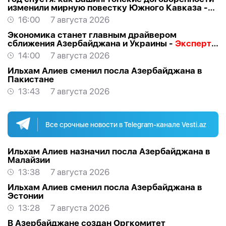
изменили мирную повестку Южного Кавказа -
ВЗГЛЯД
16:00
7 августа 2026
Экономика станет главным драйвером
сближения Азербайджана и Украины -
Эксперт о
визите Байрамова в Киев
14:00
7 августа 2026
Ильхам Алиев сменил посла Азербайджана в
Пакистане
13:43
7 августа 2026
Все срочные новости в Telegram-канале Vesti.az
Ильхам Алиев назначил посла Азербайджана в
Малайзии
13:38
7 августа 2026
Ильхам Алиев сменил посла Азербайджана в
Эстонии
13:28
7 августа 2026
В Азербайджане создан Оргкомитет