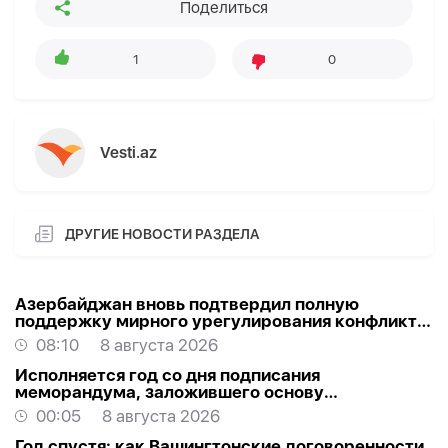
Поделиться
1
0
Vesti.az
ДРУГИЕ НОВОСТИ РАЗДЕЛА
Азербайджан вновь подтвердил полную
поддержку мирного урегулирования конфликта
в Грузии
08:10
8 августа 2026
Исполняется год со дня подписания
меморандума, заложившего основу
стратегического партнерства Азербайджана и
00:05
8 августа 2026
США
Год спустя: как Вашингтонские договоренности