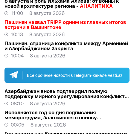
8 августа и роль Ильхама Алиева: от войны к
новой архитектуре региона -
АНАЛИТИКА
11:00
8 августа 2026
Пашинян назвал TRIPP одним из главных итогов
встречи в Вашингтоне
10:13
8 августа 2026
Пашинян: cтраница конфликта между Арменией
и Азербайджаном закрыта
10:04
8 августа 2026
Все срочные новости в Telegram-канале Vesti.az
Азербайджан вновь подтвердил полную
поддержку мирного урегулирования конфликта
в Грузии
08:10
8 августа 2026
Исполняется год со дня подписания
меморандума, заложившего основу
стратегического партнерства Азербайджана и
00:05
8 августа 2026
США
Год спустя: как Вашингтонские договоренности