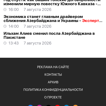
изменили мирную повестку Южного Кавказа -
ВЗГЛЯД
16:00
7 августа 2026
Экономика станет главным драйвером
сближения Азербайджана и Украины -
Эксперт о
визите Байрамова в Киев
14:00
7 августа 2026
Ильхам Алиев сменил посла Азербайджана в
Пакистане
13:43
7 августа 2026
РЕКЛАМА НА САЙТЕ
КОНТАКТЫ
АРХИВ
ПОЛИТИКА КОНФИДЕНЦИАЛЬНОСТИ
О ПРОЕКТЕ