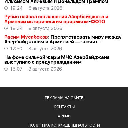
Ильхамом Алиевым и Дональдом Трампом
19:24
8 августа 2026
Рубио назвал соглашения Азербайджана и
Армении историческим прорывом
-
ФОТО
18:34
8 августа 2026
Расим Мусабеков
: Препятствовать миру между
Азербайджаном и Арменией — значит
создавать проблемы самим себе -
ЭКСПЕРТ
17:30
8 августа 2026
На фоне сильной жары МЧС Азербайджана
выступило с предупреждением
15:07
8 августа 2026
РЕКЛАМА НА САЙТЕ
КОНТАКТЫ
АРХИВ
ПОЛИТИКА КОНФИДЕНЦИАЛЬНОСТИ