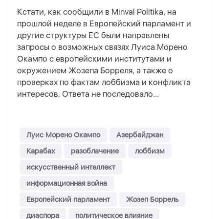
Кстати, к
ак сообщили в Minval Politika, на
прошлой неделе в Европейский парламент и
другие структуры ЕС были направлены
запросы о возможных связях Луис
а
Морено
Окампо
с европейскими институтами и
окружением Жозеп
а
Боррел
я
, а также о
проверках по фактам лоббизма и конфликта
интересов. Ответа не последовало
..
.
Луис Морено Окампо
Азербайджан
Карабах
разоблачение
лоббизм
искусственный интеллект
информационная война
Европейский парламент
Жозеп Боррель
диаспора
политическое влияние