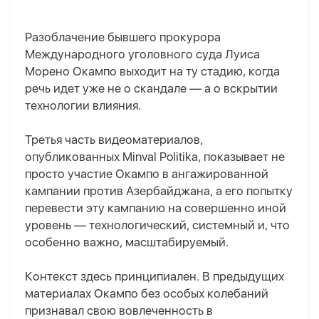
Разоблачение бывшего прокурора
Международн
ого
уголовн
ого
суд
а
Луис
а
Морено Окампо
выходит на ту стадию, когда
речь идет уже не о скандале — а о вскрытии
технологии влияния.
Третья часть видеоматериалов,
опубликованных Minval Politika, показывает не
просто участие Окампо в ангажированной
кампании против Азербайджана, а его попытку
перевести эту кампанию на совершенно иной
уровень — технологический, системный и, что
особенно важно, масштабируемый.
Контекст здесь принципиален. В предыдущих
материалах Окампо без особых колебаний
признавал свою вовлеченность в