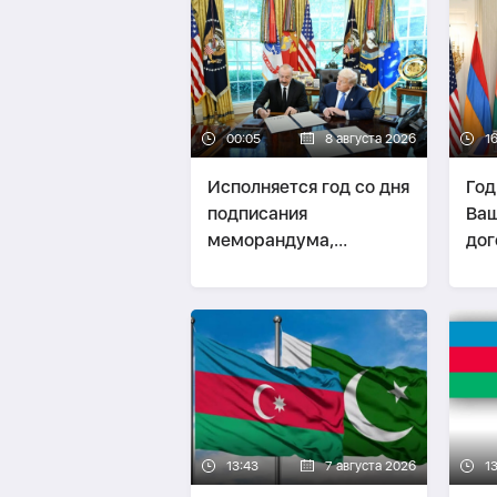
00:05
8 августа 2026
1
Исполняется год со дня
Год
подписания
Ваш
меморандума,
дог
заложившего основу
изм
стратегического
пов
партнерства
Кав
Азербайджана и США
13:43
7 августа 2026
1