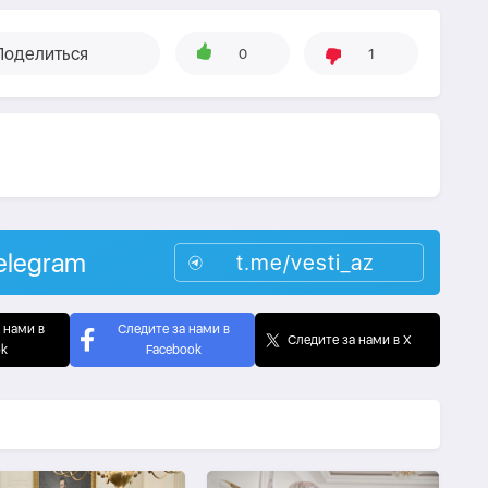
Поделиться
0
1
elegram
t.me/vesti_az
 нами в
Следите за нами в
Следите за нами в X
ok
Facebook