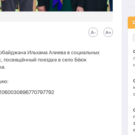
рбайджана Ильхама Алиева в социальных
, посвящённый поездке в село Бёюк
а.
цию:
us/2060030896770797792