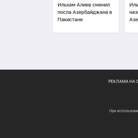
Ильхам Алиев сменил
Иль
посла Азербайджана в
наз
Пакистане
Азе
Ма
РЕКЛАМА НА 
При использова