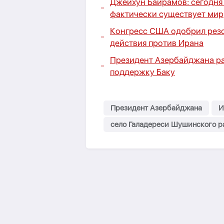
Джейхун Байрамов: сегодн
фактически существует мир
Конгресс США одобрил рез
действия против Ирана
Президент Азербайджана рас
поддержку Баку
Президент Азербайджана
И
село Галадереси Шушинского р