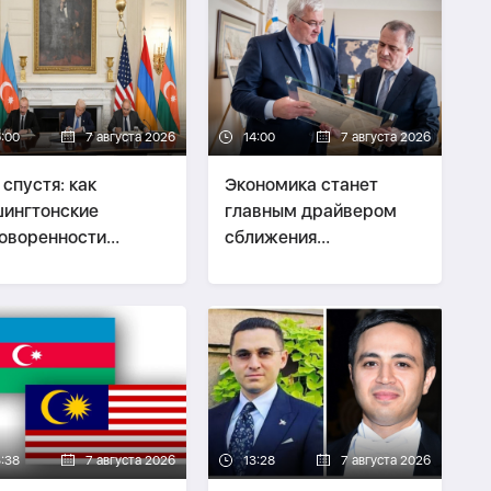
6:00
7 августа 2026
14:00
7 августа 2026
 спустя: как
Экономика станет
ингтонские
главным драйвером
оворенности
сближения
енили мирную
Азербайджана и
естку Южного
Украины -
Эксперт о
каза -
ВЗГЛЯД
визите Байрамова в
Киев
3:38
7 августа 2026
13:28
7 августа 2026