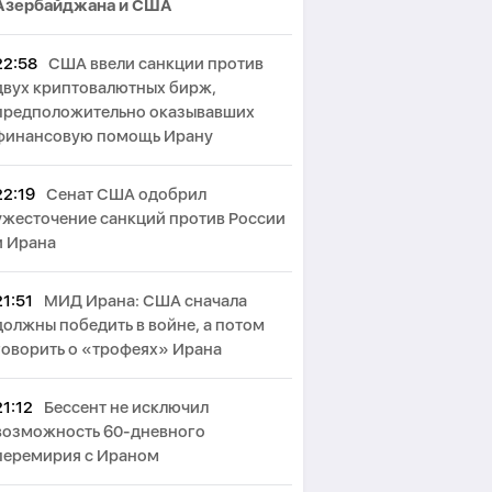
Азербайджана и США
22:58
США ввели санкции против
двух криптовалютных бирж,
предположительно оказывавших
финансовую помощь Ирану
22:19
Сенат США одобрил
ужесточение санкций против России
и Ирана
21:51
МИД Ирана: США сначала
должны победить в войне, а потом
говорить о «трофеях» Ирана
21:12
Бессент не исключил
возможность 60-дневного
перемирия с Ираном