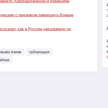
я между Азербайджаном и Арменией
олюцию с призывом завершить боевые
сказал, как в России наказывали за
льхам Алиев
публикация
айона