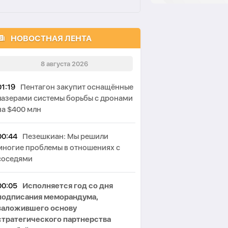
НОВОСТНАЯ ЛЕНТА
8 августа 2026
01:19
Пентагон закупит оснащённые
лазерами системы борьбы с дронами
на $400 млн
00:44
Пезешкиан: Мы решили
многие проблемы в отношениях с
соседями
00:05
Исполняется год со дня
подписания меморандума,
заложившего основу
стратегического партнерства