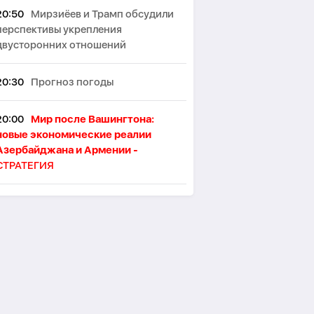
20:50
Мирзиёев и Трамп обсудили
перспективы укрепления
двусторонних отношений
20:30
Прогноз погоды
20:00
Мир после Вашингтона:
новые экономические реалии
Азербайджана и Армении -
СТРАТЕГИЯ
19:53
В Лондоне намерены
ограничить употребление алкоголя
в пабах стоя
19:46
Японские ученые назвали
ключевой фактор восприятия
женской привлекательности