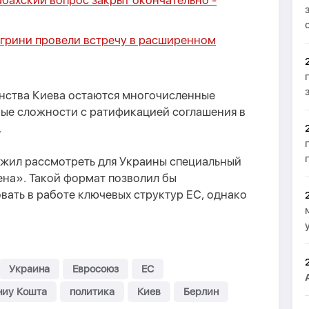
бахский вопрос закрыт окончательно -
егрини провели встречу в расширенном
енства Киева остаются многочисленные
ные сложности с ратификацией соглашения в
.
ожил рассмотреть для Украины специальный
ена». Такой формат позволил бы
вать в работе ключевых структур ЕС, однако
Украина
Евросоюз
ЕС
ниу Кошта
политика
Киев
Берлин