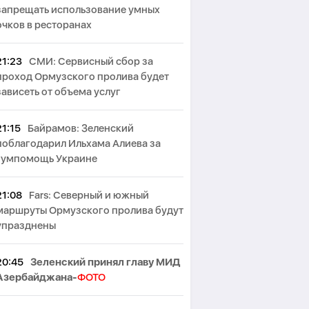
запрещать использование умных
очков в ресторанах
21:23
СМИ: Сервисный сбор за
проход Ормузского пролива будет
зависеть от объема услуг
21:15
Байрамов: Зеленский
поблагодарил Ильхама Алиева за
гумпомощь Украине
21:08
Fars: Северный и южный
маршруты Ормузского пролива будут
упразднены
20:45
Зеленский принял главу МИД
Азербайджана-
ФОТО