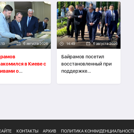
:13
6 августа 2026
14:49
6 августа 2026
йрамов
Байрамов посетил
акомился в Киеве с
восстановленный при
ивами о
поддержке
пломатической
Азербайджана Ирпень
ссии АДР
САЙТЕ
КОНТАКТЫ
АРХИВ
ПОЛИТИКА КОНФИДЕНЦИАЛЬНОСТ