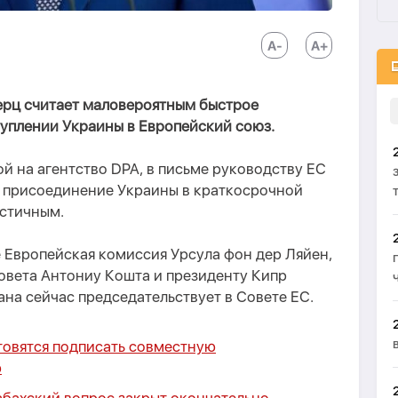
рц считает маловероятным быстрое
туплении Украины в Европейский союз.
й на агентство DPA, в письме руководству ЕС
е присоединение Украины в краткосрочной
истичным.
 Европейская комиссия Урсула фон дер Ляйен,
овета Антониу Кошта и президенту Кипр
ана сейчас председательствует в Совете ЕС.
товятся подписать совместную
ю