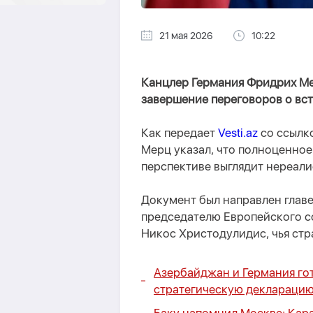
21 мая 2026
10:22
Канцлер Германия Фридрих Ме
завершение переговоров о вс
Как передает
Vesti.az
со ссылко
Мерц указал, что полноценно
перспективе выглядит нереал
Документ был направлен главе
председателю Европейского с
Никос Христодулидис, чья стр
Азербайджан и Германия го
стратегическую деклараци