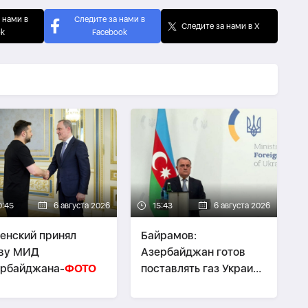
 нами в
Следите за нами в
Следите за нами в X
ok
Facebook
0:45
6 августа 2026
15:43
6 августа 2026
енский принял
Байрамов:
аву МИД
Азербайджан готов
ербайджана-
ФОТО
поставлять газ Украине
при необходимости