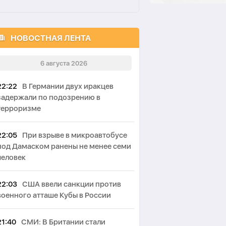
НОВОСТНАЯ ЛЕНТА
6 августа 2026
22:22
В Германии двух иракцев
задержали по подозрению в
терроризме
22:05
При взрыве в микроавтобусе
под Дамаском ранены не менее семи
человек
22:03
США ввели санкции против
военного атташе Кубы в России
21:40
СМИ: В Британии стали