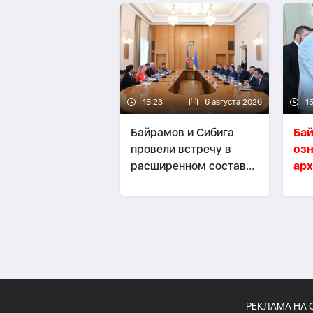
15:23
6 августа 2026
15
Байрамов и Сибига
Ба
провели встречу в
озн
расширенном составе-
арх
ОБНОВЛЕНО
ди
ми
РЕКЛАМА НА 