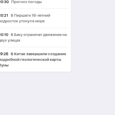
20:30
Прогноз погоды
20:21
В Пиршаги 16-летний
подросток утонул в море
20:10
В Баку ограничат движение на
двух улицах
19:26
В Китае завершили создание
подробной геологической карты
Луны
18:03
УВБ-76 продолжает
передавать загадочные сигналы
17:48
В мире зафиксирован рост
подростковых групп,
координирующих насилие в