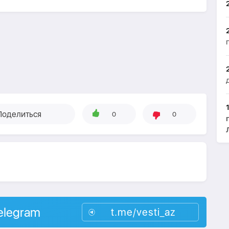
Поделиться
0
0
elegram
t.me/vesti_az