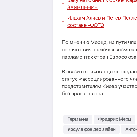
Баку напомнил Москве: Кара
ЗАЯВЛЕНИЕ
Ильхам Алиев и Петер Пелл
составе -
ФОТО
По мнению Мерца, на пути чл
препятствия, включая возмож
парламентах стран Евросоюза
В связи с этим канцлер предл
статус «ассоциированного чл
представителям Киева участво
без права голоса.
Германия
Фридрих Мерц
Урсула фон дер Ляйен
Анто