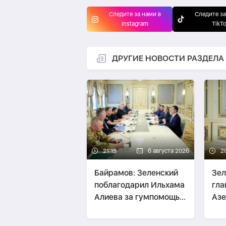
Следите за нами в
Следите за
Instagram
TikT
ДРУГИЕ НОВОСТИ РАЗДЕЛА
21:15
6 августа 2026
2
Байрамов: Зеленский
Зел
поблагодарил Ильхама
гл
Алиева за гумпомощь
Аз
Украине