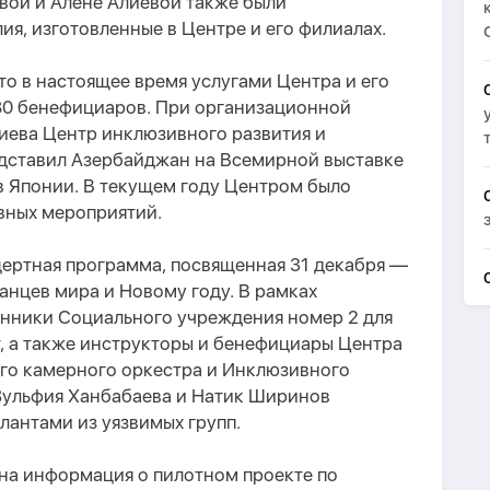
евой и Алене Алиевой также были
ия, изготовленные в Центре и его филиалах.
то в настоящее время услугами Центра и его
80 бенефициаров. При организационной
иева Центр инклюзивного развития и
дставил Азербайджан на Всемирной выставке
в Японии. В текущем году Центром было
вных мероприятий.
цертная программа, посвященная 31 декабря —
нцев мира и Новому году. В рамках
нники Социального учреждения номер 2 для
т, а также инструкторы и бенефициары Центра
го камерного оркестра и Инклюзивного
Зульфия Ханбабаева и Натик Ширинов
лантами из уязвимых групп.
ена информация о пилотном проекте по