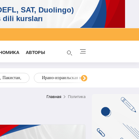
НОМИКА
AВТОРЫ
, Пакистан,
Ирано-израильская война
ОТГ, страны Ц
Главная
Политика