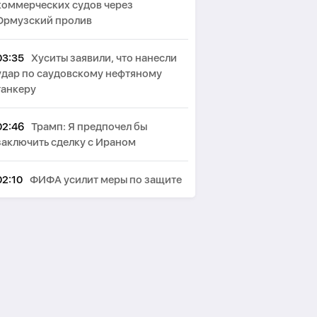
коммерческих судов через
Ормузский пролив
03:35
Хуситы заявили, что нанесли
удар по саудовскому нефтяному
танкеру
02:46
Трамп: Я предпочел бы
заключить сделку с Ираном
02:10
ФИФА усилит меры по защите
репутации после провала проекта
Инфантино
01:33
Администрация Трампа
вернула импортёрам таможенные
пошлины на сумму около 100 млрд
долларов