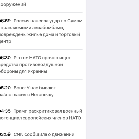
вооружений
06:59
Россия нанесла удар по Сумам
управляемыми авиабомбами,
повреждены жилые дома и торговый
центр
06:30
Рютте: НАТО срочно ищет
средства противовоздушной
обороны для Украины
05:20
Вэнс: У нас бывают
разногласия с Нетаньяху
04:35
Трамп раскритиковал военный
потенциал европейских членов НАТО
03:59
CNN сообщила о движении