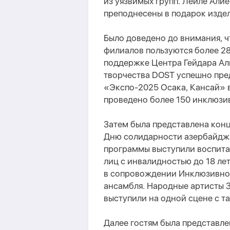
из уязвимых групп. Лейле Али
преподнесены в подарок издел
Было доведено до внимания, ч
филиалов пользуются более 2
поддержке Центра Гейдара Ал
творчества DOST успешно пре
«Экспо-2025 Осака, Кансай» 
проведено более 150 инклюзи
Затем была представлена кон
Дню солидарности азербайджа
программы выступили воспита
лиц с инвалидностью до 18 ле
в сопровождении Инклюзивно
ансамбля. Народные артисты 
выступили на одной сцене с та
Далее гостям была представл