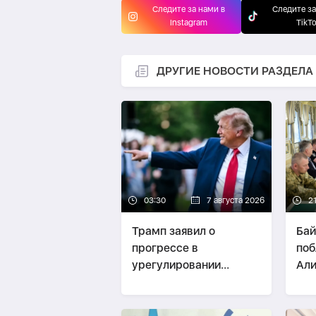
Следите за нами в
Следите за
Instagram
TikT
ДРУГИЕ НОВОСТИ РАЗДЕЛА
03:30
7 августа 2026
21
Трамп заявил о
Бай
прогрессе в
поб
урегулировании
Али
конфликта между РФ и
Укр
Украиной