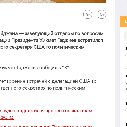
йджана — заведующий отделом по вопросам
ции Президента Хикмет Гаджиев встретился
ного секретаря США по политическим
 Хикмет Гаджиев сообщил в "Х".
летворение встречей с делегацией США во
ственного секретаря по политическим
 суде продолжился процесс по жалобам
-
ФОТО