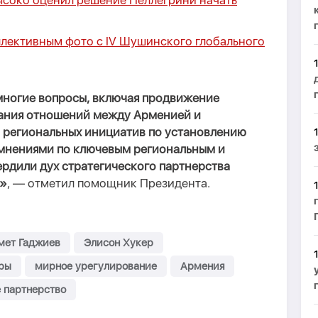
соко оценил решение Пеллегрини начать
ллективным фото с IV Шушинского глобального
ногие вопросы, включая продвижение
вания отношений между Арменией и
 региональных инициатив по установлению
 мнениями по ключевым региональным и
рдили дух стратегического партнерства
А»
, — отметил помощник Президента.
мет Гаджиев
Элисон Хукер
ры
мирное урегулирование
Армения
 партнерство