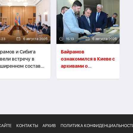
5:23
6 августа 2026
15:13
6 августа 2026
рамов и Сибига
Байрамов
вели встречу в
ознакомился в Киеве с
ширенном составе-
архивами о
НОВЛЕНО
дипломатической
миссии АДР
САЙТЕ
КОНТАКТЫ
АРХИВ
ПОЛИТИКА КОНФИДЕНЦИАЛЬНОСТ