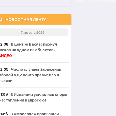
НОВОСТНАЯ ЛЕНТА
7 августа 2026
12:08
В центре Баку вспыхнул
пожар на одном из объектов-
ВИДЕО
12:05
Число случаев заражения
Эболой в ДР Конго превысило 4
тысячи
11:59
В Исландии усилились споры
о вступлении в Евросоюз
11:56
В «Моссаде» произошли