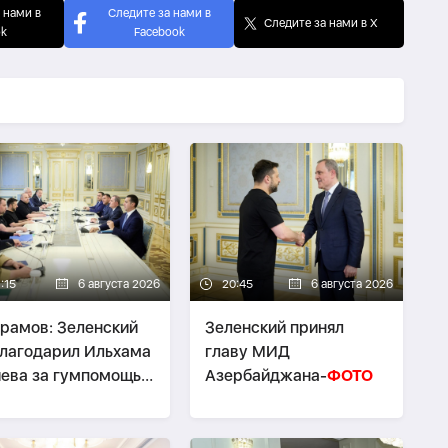
 нами в
Следите за нами в
Следите за нами в X
ok
Facebook
:15
6 августа 2026
20:45
6 августа 2026
рамов: Зеленский
Зеленский принял
лагодарил Ильхама
главу МИД
ева за гумпомощь
Азербайджана-
ФОТО
аине