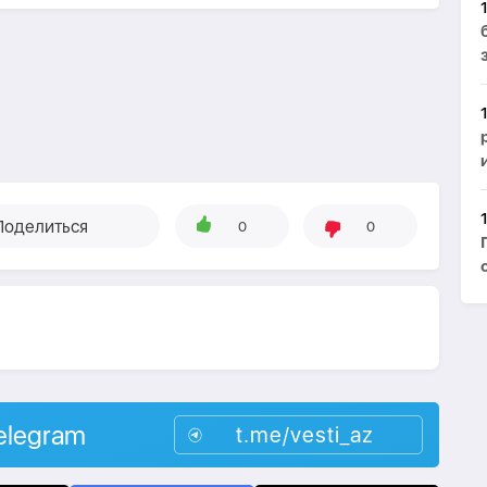
Поделиться
0
0
elegram
t.me/vesti_az