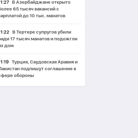
11:27
В Азербайджане открыто
более 65 тысяч вакансий с
зарплатой до 10 тыс. манатов
11:22
В Тертере супругов убили
ради 17 тысяч манатов и подожгли
их дом
11:19
Турция, Саудовская Аравия и
Пакистан подпишут соглашение в
сфере обороны
11:13
Bloomberg: Ким Чен Ын
заработал $22 млрд на российско-
украинской войне
11:08
СВР Украины заявила об
ухудшении качества кредитных
портфелей крупнейших банков