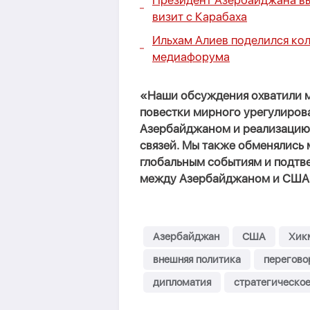
Президент Азербайджана вы
визит с Карабаха
Ильхам Алиев поделился ко
медиафорума
«Наши обсуждения охватили м
повестки мирного урегулиро
Азербайджаном и реализацию
связей. Мы также обменялись
глобальным событиям и подтве
между Азербайджаном и СШ
Азербайджан
США
Хик
внешняя политика
перегово
дипломатия
стратегическое