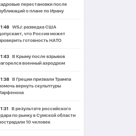
кадровые перестановки после
публикаций о плане по Ирану
11:48
WSJ: разведка США
допускает, что Россия может
проверить готовность НАТО
11:43
В Крыму после взрывов
загорелся военный аэродром
11:38
В Греции призвали Трампа
помочь вернуть скульптуры
Парфенона
11:31
В результате российского
удара по рынку в Сумской области
пострадали 10 человек