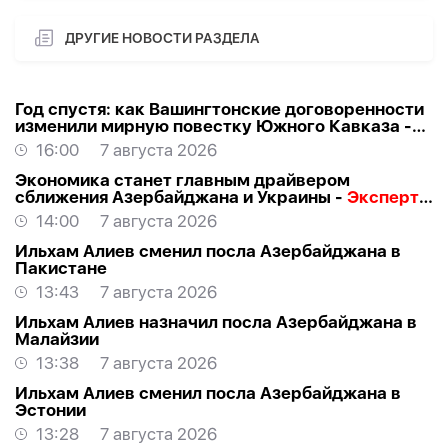
ДРУГИЕ НОВОСТИ РАЗДЕЛА
Год спустя: как Вашингтонские договоренности
изменили мирную повестку Южного Кавказа -
ВЗГЛЯД
16:00
7 августа 2026
Экономика станет главным драйвером
сближения Азербайджана и Украины -
Эксперт о
визите Байрамова в Киев
14:00
7 августа 2026
Ильхам Алиев сменил посла Азербайджана в
Пакистане
13:43
7 августа 2026
Ильхам Алиев назначил посла Азербайджана в
Малайзии
13:38
7 августа 2026
Ильхам Алиев сменил посла Азербайджана в
Эстонии
13:28
7 августа 2026