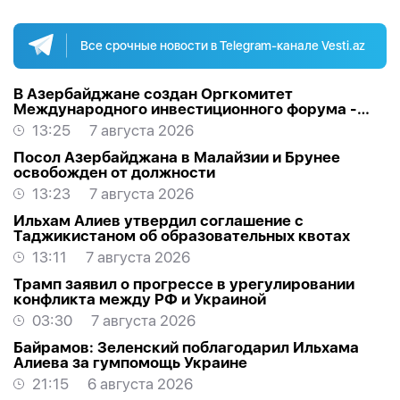
Все срочные новости в Telegram-канале Vesti.az
В Азербайджане создан Оргкомитет
Международного инвестиционного форума -
РАСПОРЯЖЕНИЕ
13:25
7 августа 2026
Посол Азербайджана в Малайзии и Брунее
освобожден от должности
13:23
7 августа 2026
Ильхам Алиев утвердил соглашение с
Таджикистаном об образовательных квотах
13:11
7 августа 2026
Трамп заявил о прогрессе в урегулировании
конфликта между РФ и Украиной
03:30
7 августа 2026
Байрамов: Зеленский поблагодарил Ильхама
Алиева за гумпомощь Украине
21:15
6 августа 2026