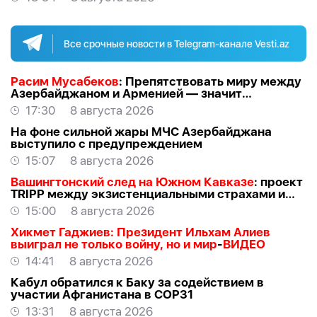
Все срочные новости в Telegram-канале Vesti.az
Расим Мусабеков
: Препятствовать миру между
Азербайджаном и Арменией — значит
создавать проблемы самим себе -
ЭКСПЕРТ
17:30
8 августа 2026
На фоне сильной жары МЧС Азербайджана
выступило с предупреждением
15:07
8 августа 2026
Вашингтонский след на Южном Кавказе
: проект
TRIPР между экзистенциальными страхами и
прагматичными интересами -
АЗЕР
15:00
8 августа 2026
АЛЛАХВЕРАНОВ
Хикмет Гаджиев: Президент Ильхам Алиев
выиграл не только войну, но и мир
-
ВИДЕО
14:41
8 августа 2026
Кабул обратился к Баку за содействием в
участии Афганистана в COP31
13:31
8 августа 2026