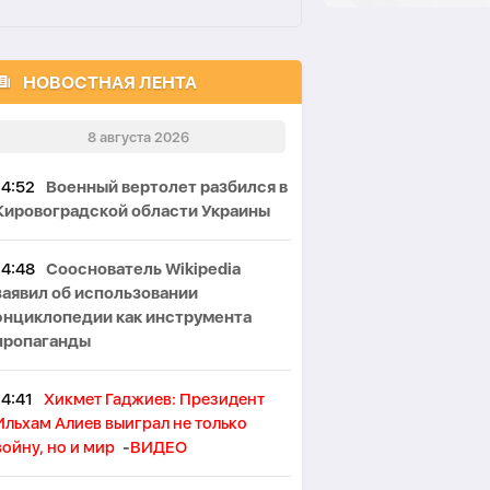
НОВОСТНАЯ ЛЕНТА
8 августа 2026
14:52
Военный вертолет разбился в
Кировоградской области Украины
14:48
Сооснователь Wikipedia
заявил об использовании
энциклопедии как инструмента
пропаганды
14:41
Хикмет Гаджиев: Президент
Ильхам Алиев выиграл не только
войну, но и мир
-
ВИДЕО