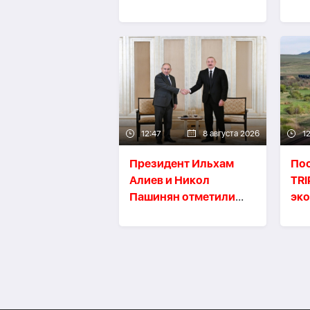
только войну, но и
CO
мир
-
ВИДЕО
12:47
8 августа 2026
1
Президент Ильхам
По
Алиев и Никол
TRI
Пашинян отметили
эк
прогресс в
вы
отношениях
и р
Азербайджана и
Армении