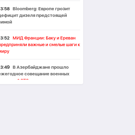
13:58
Bloomberg: Европе грозит
дефицит дизеля предстоящей
зимой
13:52
МИД Франции: Баку и Ереван
предприняли важные и смелые шаги к
миру
13:49
В Азербайджане прошло
ежегодное совещание военных
атташе-
ФОТО
13:43
Рубинян: мир между
Азербайджаном и Арменией стал
реальностью
13:37
Фон дер Ляйен призвала
перекрыть все источники доходов