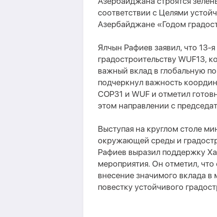
Азербайджана строятся зелёны
соответствии с Целями устойч
Азербайджане «Годом градост
Ялчын Рафиев заявил, что 13-
градостроительству WUF13, ко
важный вклад в глобальную по
подчеркнул важность коорди
COP31 и WUF и отметил готов
этом направлении с председа
Выступая на круглом столе м
окружающей среды и градостр
Рафиев выразил поддержку Ха
мероприятия. Он отметил, что
внесение значимого вклада в
повестку устойчивого градост