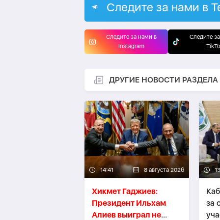
Следите за нами в T
Следите за нами в
Следите за
Instagram
TikT
ДРУГИЕ НОВОСТИ РАЗДЕЛА
14:41
8 августа 2026
13
Хикмет Гаджиев:
Каб
Президент Ильхам
за 
Алиев выиграл не
уча