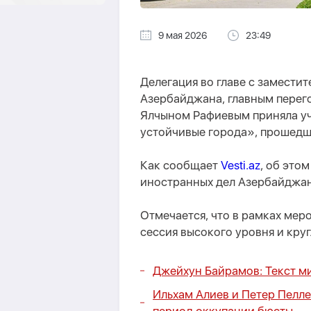
9 мая 2026
23:49
Делегация во главе с замести
Азербайджана, главным пере
Ялчыном Рафиевым приняла уч
устойчивые города», прошедш
Как сообщает
Vesti.az
, об это
иностранных дел Азербайджан
Отмечается, что в рамках мер
сессия высокого уровня и кру
Джейхун Байрамов: Текст м
Ильхам Алиев и Петер Пелл