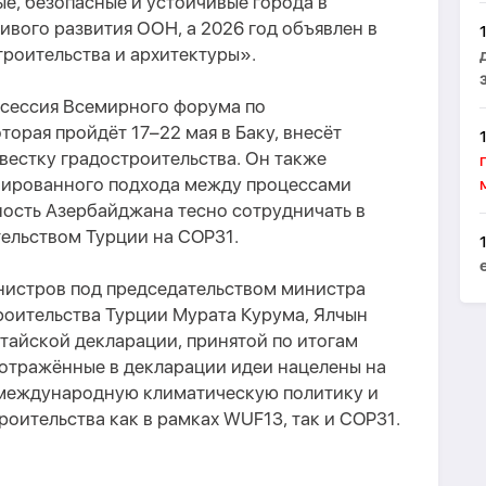
е, безопасные и устойчивые города в
ивого развития ООН, а 2026 год объявлен в
роительства и архитектуры».
я сессия Всемирного форума по
торая пройдёт 17–22 мая в Баку, внесёт
вестку градостроительства. Он также
нированного подхода между процессами
ность Азербайджана тесно сотрудничать в
тельством Турции на COP31.
инистров под председательством министра
оительства Турции Мурата Курума, Ялчын
тайской декларации, принятой по итогам
 отражённые в декларации идеи нацелены на
 международную климатическую политику и
роительства как в рамках WUF13, так и COP31.