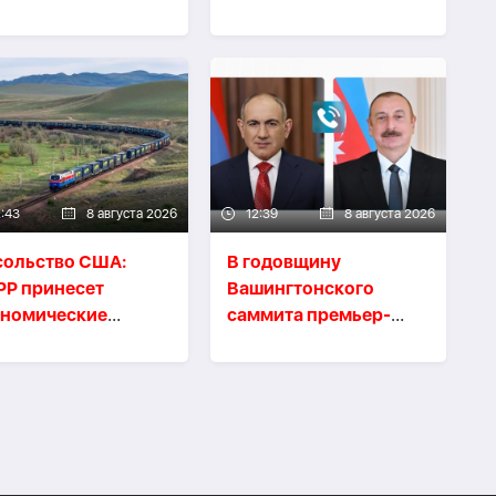
P31
реализацию проекта
TRIPP
2:43
8 августа 2026
12:39
8 августа 2026
сольство США:
В годовщину
PP принесет
Вашингтонского
ономические
саммита премьер-
годы Азербайджану
министр Армении
егиону
позвонил президенту
Азербайджана
Ильхаму Алиеву