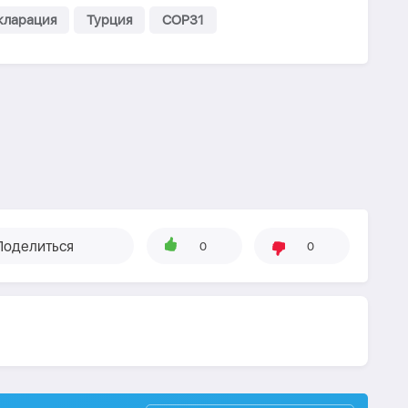
кларация
Турция
COP31
Поделиться
0
0