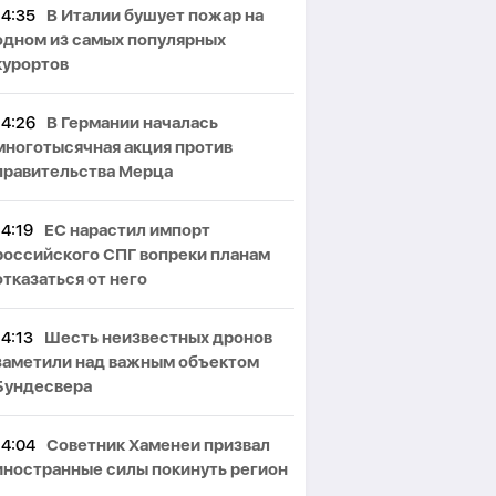
14:35
В Италии бушует пожар на
одном из самых популярных
курортов
14:26
В Германии началась
многотысячная акция против
правительства Мерца
14:19
ЕС нарастил импорт
российского СПГ вопреки планам
отказаться от него
14:13
Шесть неизвестных дронов
заметили над важным объектом
Бундесвера
14:04
Советник Хаменеи призвал
иностранные силы покинуть регион