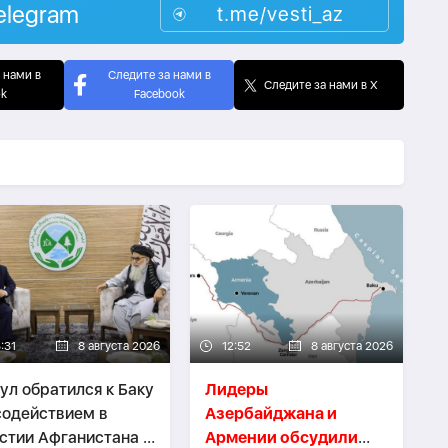
elegram
t.me/vesti_az
 нами в
Следите за нами в
Следите за нами в X
ok
Facebook
:31
8 августа 2026
12:52
8 августа 2026
ул обратился к Баку
Лидеры
содействием в
Азербайджана и
стии Афганистана в
Армении обсудили