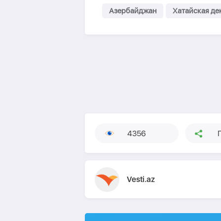
Азербайджан
Хатайская де
4356
Vesti.az