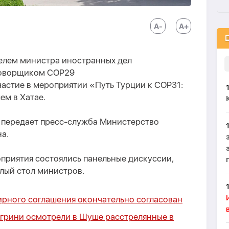
телем министра иностранных дел
говорщиком COP29
астие в мероприятии «Путь Турции к COP31:
ем в Хатае.
м передает пресс-служба Министерство
а.
оприятия состоялись панельные дискуссии,
глый стол министров.
ирного соглашения окончательно согласован
егрини осмотрели в Шуше расстрелянные в