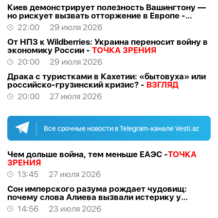
Киев демонстрирует полезность Вашингтону —
но рискует вызвать отторжение в Европе -
ВЗГЛЯД
22:00
29 июля 2026
От НПЗ к Wildberries: Украина переносит войну в
экономику России -
ТОЧКА ЗРЕНИЯ
20:00
29 июля 2026
Драка с туристками в Кахетии: «бытовуха» или
российско-грузинский кризис? -
ВЗГЛЯД
20:00
27 июля 2026
Все срочные новости в Telegram-канале Vesti.az
Чем дольше война, тем меньше ЕАЭС -
ТОЧКА
ЗРЕНИЯ
13:45
27 июля 2026
Сон имперского разума рождает чудовищ:
почему слова Алиева вызвали истерику у
российских «патриотов» -
МНЕНИЕ
14:56
23 июля 2026