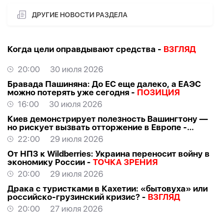
ДРУГИЕ НОВОСТИ РАЗДЕЛА
Когда цели оправдывают средства -
ВЗГЛЯД
20:00
30 июля 2026
Бравада Пашиняна: До ЕС еще далеко, а ЕАЭС
можно потерять уже сегодня -
ПОЗИЦИЯ
16:00
30 июля 2026
Киев демонстрирует полезность Вашингтону —
но рискует вызвать отторжение в Европе -
ВЗГЛЯД
22:00
29 июля 2026
От НПЗ к Wildberries: Украина переносит войну в
экономику России -
ТОЧКА ЗРЕНИЯ
20:00
29 июля 2026
Драка с туристками в Кахетии: «бытовуха» или
российско-грузинский кризис? -
ВЗГЛЯД
20:00
27 июля 2026