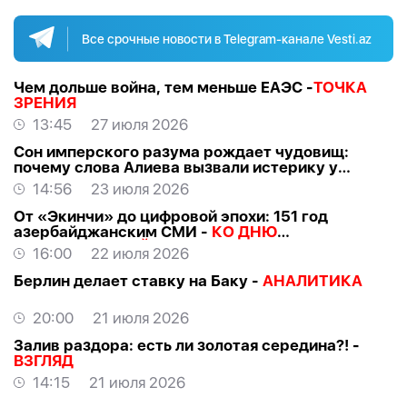
Все срочные новости в Telegram-канале Vesti.az
Чем дольше война, тем меньше ЕАЭС -
ТОЧКА
ЗРЕНИЯ
13:45
27 июля 2026
Сон имперского разума рождает чудовищ:
почему слова Алиева вызвали истерику у
российских «патриотов» -
МНЕНИЕ
14:56
23 июля 2026
От «Экинчи» до цифровой эпохи: 151 год
азербайджанским СМИ -
КО ДНЮ
НАЦИОНАЛЬНОЙ ПРЕССЫ
16:00
22 июля 2026
Берлин делает ставку на Баку -
АНАЛИТИКА
20:00
21 июля 2026
Залив раздора: есть ли золотая середина?! -
ВЗГЛЯД
14:15
21 июля 2026