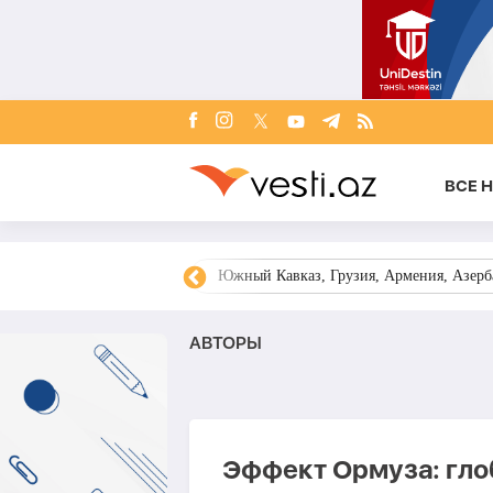
ВСЕ 
овости Азербайджана
Южный Кавказ, Грузия, Армения, Азерба
AВТОРЫ
Эффект Ормуза: гло