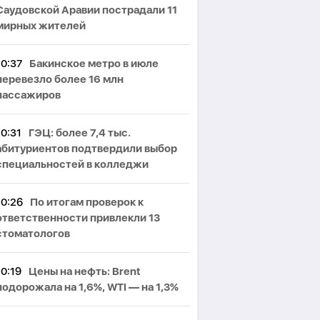
Саудовской Аравии пострадали 11
мирных жителей
10:37
Бакинское метро в июле
перевезло более 16 млн
пассажиров
10:31
ГЭЦ: более 7,4 тыс.
абитуриентов подтвердили выбор
специальностей в колледжи
10:26
По итогам проверок к
ответственности привлекли 13
стоматологов
10:19
Цены на нефть: Brent
подорожала на 1,6%, WTI — на 1,3%