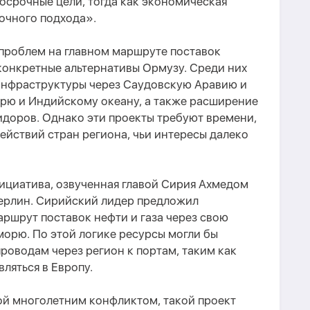
осрочные цели, тогда как экономическая
очного подхода».
 проблем на главном маршруте поставок
конкретные альтернативы Ормузу. Среди них
инфраструктуры через Саудовскую Аравию и
рю и Индийскому океану, а также расширение
идоров. Однако эти проекты требуют времени,
ействий стран региона, чьи интересы далеко
ициатива, озвученная главой Сирия Ахмедом
Берлин. Сирийский лидер предложил
ршрут поставок нефти и газа через свою
орю. По этой логике ресурсы могли бы
роводам через регион к портам, таким как
вляться в Европу.
ой многолетним конфликтом, такой проект