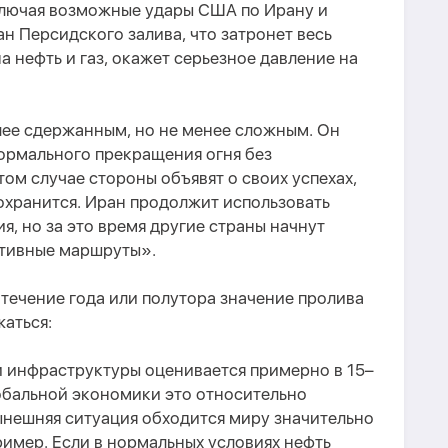
ключая возможные удары США по Ирану и
ан Персидского залива, что затронет весь
на нефть и газ, окажет серьезное давление на
лее сдержанным, но не менее сложным. Он
ормального прекращения огня без
том случае стороны объявят о своих успехах,
охранится. Иран продолжит использовать
я, но за это время другие страны начнут
ативные маршруты».
 течение года или полутора значение пролива
аться:
 инфраструктуры оценивается примерно в 15–
обальной экономики это относительно
ынешняя ситуация обходится миру значительно
имер. Если в нормальных условиях нефть