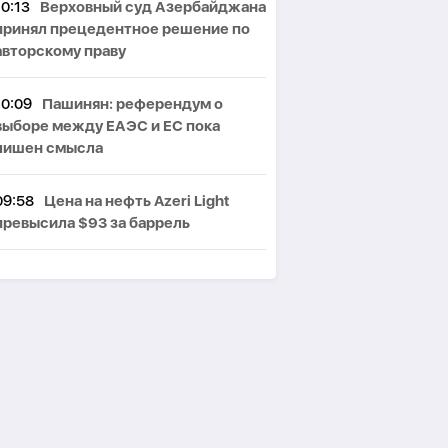
10:13
Верховный суд Азербайджана
принял прецедентное решение по
авторскому праву
10:09
Пашинян: референдум о
выборе между ЕАЭС и ЕС пока
лишен смысла
09:58
Цена на нефть Azeri Light
превысила $93 за баррель
09:45
Россия отправит в Армению
через Азербайджан 18 вагонов с
зерном и углем
09:30
Прогноз погоды
09:00
В Таиланде из-за стрельбы в