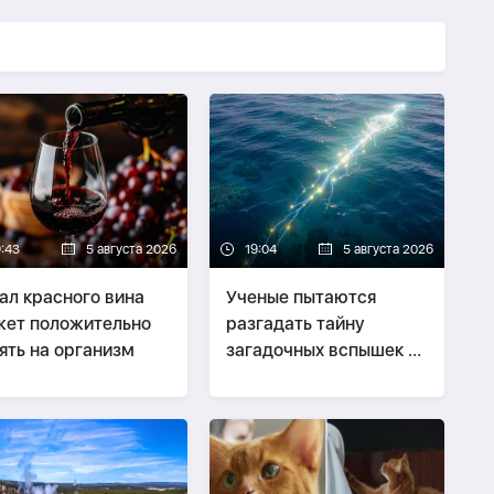
9:43
5 августа 2026
19:04
5 августа 2026
ал красного вина
Ученые пытаются
ет положительно
разгадать тайну
ять на организм
загадочных вспышек в
Тихом океане