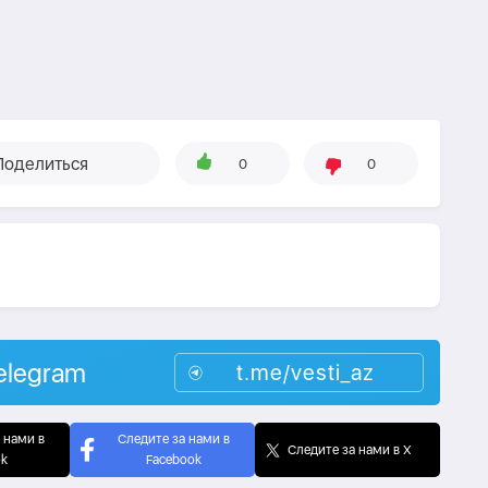
Поделиться
0
0
elegram
t.me/vesti_az
 нами в
Следите за нами в
Следите за нами в X
ok
Facebook