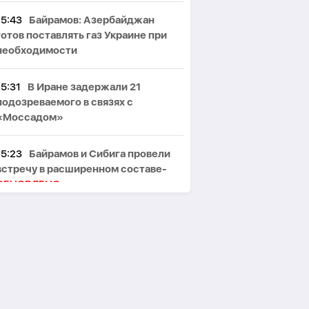
15:43
Байрамов: Азербайджан
готов поставлять газ Украине при
необходимости
15:31
В Иране задержали 21
подозреваемого в связях с
«Моссадом»
15:23
Байрамов и Сибига провели
встречу в расширенном составе-
ОБНОВЛЕНО
15:19
Азербайджан увеличил
экспорт томатов на 25%
15:13
Байрамов ознакомился в Киеве
с архивами о дипломатической
миссии АДР