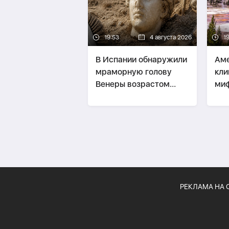
19:53
4 августа 2026
1
В Испании обнаружили
Аме
мраморную голову
кли
Венеры возрастом
миф
около 2 тысяч лет
из-
РЕКЛАМА НА 