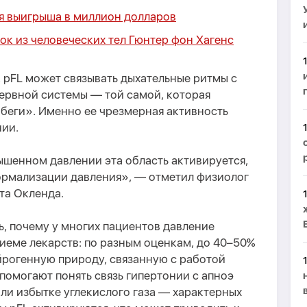
я выигрыша в миллион долларов
ок из человеческих тел Гюнтер фон Хагенс
 pFL может связывать дыхательные ритмы с
ервной системы — той самой, которая
 беги». Именно ее чрезмерная активность
нии.
ышенном давлении эта область активируется,
нормализации давления», — отметил физиолог
та Окленда.
, почему у многих пациентов давление
иеме лекарств: по разным оценкам, до 40–50%
йрогенную природу, связанную с работой
 помогают понять связь гипертонии с апноэ
или избытке углекислого газа — характерных