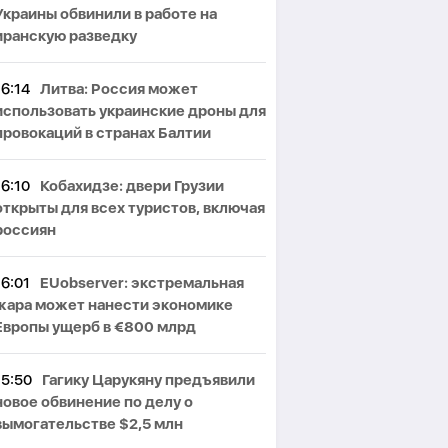
Украины обвинили в работе на
иранскую разведку
16:14
Литва: Россия может
использовать украинские дроны для
провокаций в странах Балтии
16:10
Кобахидзе: двери Грузии
открыты для всех туристов, включая
россиян
16:01
EUobserver: экстремальная
жара может нанести экономике
Европы ущерб в €800 млрд
15:50
Гагику Царукяну предъявили
новое обвинение по делу о
вымогательстве $2,5 млн