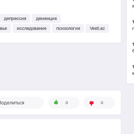
депрессия
деменция
вье
исследование
психология
Vesti.az
Поделиться
0
0