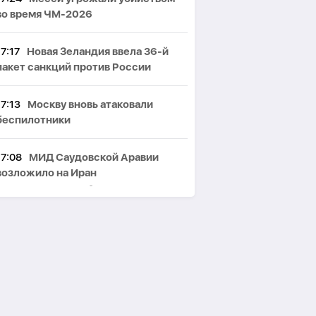
во время ЧМ-2026
17:17
Новая Зеландия ввела 36-й
пакет санкций против России
17:13
Москву вновь атаковали
беспилотники
17:08
МИД Саудовской Аравии
возложило на Иран
ответственность за атаки на суда
17:04
Вучич: Сербия поддерживает
вступление Украины в ЕС
16:53
20-летний сын Рамзана
Кадырова стал Героем Чечни