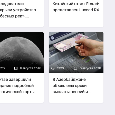
ледователи
Китайский ответ Ferrari:
крыли устройство
представлен Luxeed RX
бесных рек»,
ающих планету
ждями
9:26
6 августа 2026
13:13
6 августа 2026
итае завершили
В Азербайджане
дание подробной
объявлены сроки
логической карты
выплаты пенсий и
ны
пособий за август