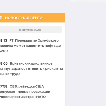
НОВОСТНАЯ ЛЕНТА
8 августа 2026
18:13
FT: Перекрытие Ормузского
пролива может взвинтить нефть до
$200
18:05
Британских школьников
начнут заранее готовить к рискам на
рынке труда
17:58
CBS: разведка США
допускает новые провокации
России против стран НАТО