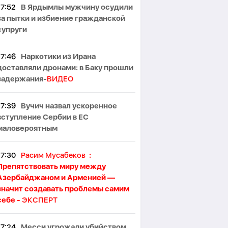
17:52
В Ярдымлы мужчину осудили
за пытки и избиение гражданской
супруги
17:46
Наркотики из Ирана
доставляли дронами: в Баку прошли
задержания-
ВИДЕО
17:39
Вучич назвал ускоренное
вступление Сербии в ЕС
маловероятным
17:30
Расим Мусабеков
:
Препятствовать миру между
Азербайджаном и Арменией —
значит создавать проблемы самим
себе -
ЭКСПЕРТ
17:24
Месси угрожали убийством