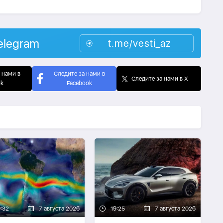
elegram
t.me/vesti_az
 нами в
Следите за нами в
Следите за нами в X
ok
Facebook
9:32
7 августа 2026
19:25
7 августа 2026