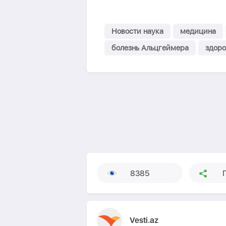
Новости наука
медицина
болезнь Альцгеймера
здоро
8385
Vesti.az