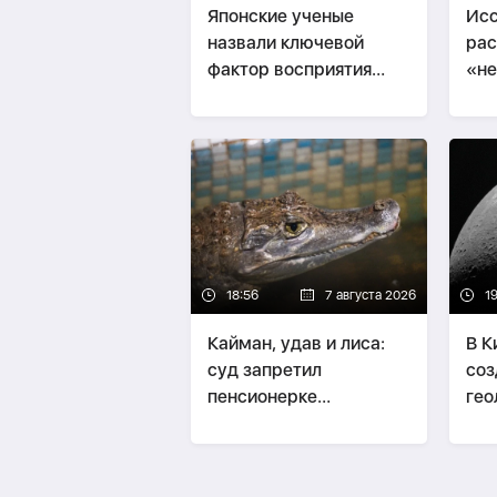
Японские ученые
Исс
назвали ключевой
рас
фактор восприятия
«не
женской
пит
привлекательности
до
18:56
7 августа 2026
1
Кайман, удав и лиса:
В К
суд запретил
соз
пенсионерке
гео
содержать
Лу
экзотических животных
дома