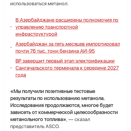
использоваться метанол.
В Азербайджане расширены полномочия по
управлению транспортной
инфраструктурой
Азербайджан за пять месяцев импортировал
почти 76 тыс. тонн бензина АИ-95
BP завершит первый этап электрификации
Сангачальского терминала к середине 2027
года
«Мы получили позитивные тестовые
результаты по использованию метанола.
Исследования продолжаются, многое будет
зависеть от коммерческой целесообразности
метанольного топлива»
, — сказал
представитель ASCO.