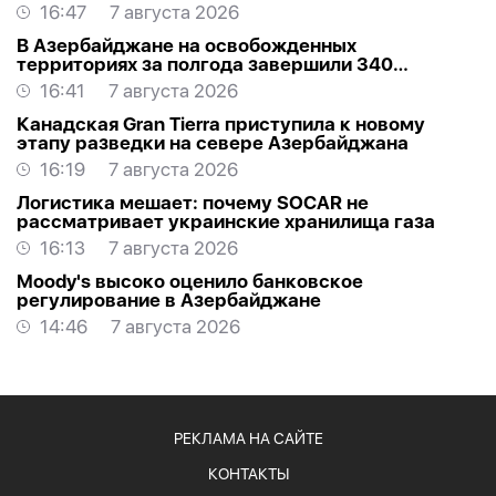
16:47
7 августа 2026
В Азербайджане на освобожденных
территориях за полгода завершили 340
проектов
16:41
7 августа 2026
Канадская Gran Tierra приступила к новому
этапу разведки на севере Азербайджана
16:19
7 августа 2026
Логистика мешает: почему SOCAR не
рассматривает украинские хранилища газа
16:13
7 августа 2026
Moody's высоко оценило банковское
регулирование в Азербайджане
14:46
7 августа 2026
РЕКЛАМА НА САЙТЕ
КОНТАКТЫ