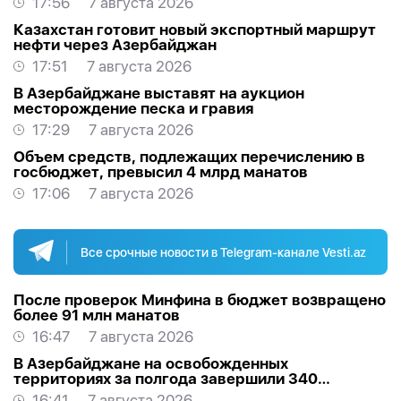
17:56
7 августа 2026
Казахстан готовит новый экспортный маршрут
нефти через Азербайджан
17:51
7 августа 2026
В Азербайджане выставят на аукцион
месторождение песка и гравия
17:29
7 августа 2026
Объем средств, подлежащих перечислению в
госбюджет, превысил 4 млрд манатов
17:06
7 августа 2026
Все срочные новости в Telegram-канале Vesti.az
После проверок Минфина в бюджет возвращено
более 91 млн манатов
16:47
7 августа 2026
В Азербайджане на освобожденных
территориях за полгода завершили 340
проектов
16:41
7 августа 2026