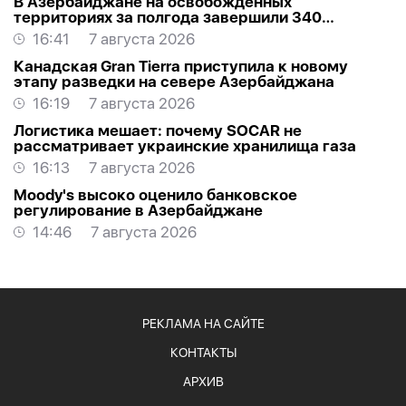
В Азербайджане на освобожденных
территориях за полгода завершили 340
проектов
16:41
7 августа 2026
Канадская Gran Tierra приступила к новому
этапу разведки на севере Азербайджана
16:19
7 августа 2026
Логистика мешает: почему SOCAR не
рассматривает украинские хранилища газа
16:13
7 августа 2026
Moody's высоко оценило банковское
регулирование в Азербайджане
14:46
7 августа 2026
РЕКЛАМА НА САЙТЕ
КОНТАКТЫ
АРХИВ