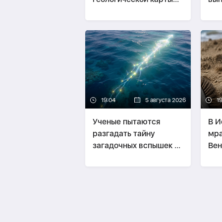
Луны
пос
19:04
5 августа 2026
1
Ученые пытаются
В И
разгадать тайну
мра
загадочных вспышек в
Вен
Тихом океане
око