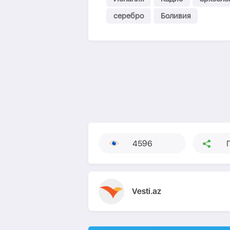
серебро
Боливия
4596
Vesti.az