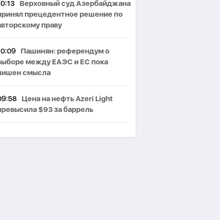
10:13
Верховный суд Азербайджана
принял прецедентное решение по
авторскому праву
10:09
Пашинян: референдум о
выборе между ЕАЭС и ЕС пока
лишен смысла
09:58
Цена на нефть Azeri Light
превысила $93 за баррель
09:45
Россия отправит в Армению
через Азербайджан 18 вагонов с
зерном и углем
09:30
Прогноз погоды
09:00
В Таиланде из-за стрельбы в