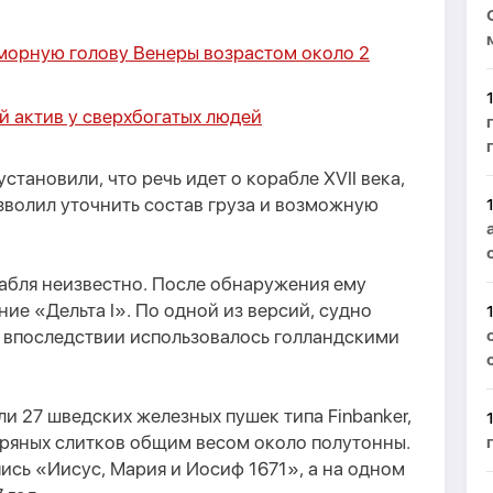
орную голову Венеры возрастом около 2
й актив у сверхбогатых людей
становили, что речь идет о корабле XVII века,
зволил уточнить состав груза и возможную
абля неизвестно. После обнаружения ему
ие «Дельта I». По одной из версий, судно
а впоследствии использовалось голландскими
и 27 шведских железных пушек типа Finbanker,
бряных слитков общим весом около полутонны.
ись «Иисус, Мария и Иосиф 1671», а на одном