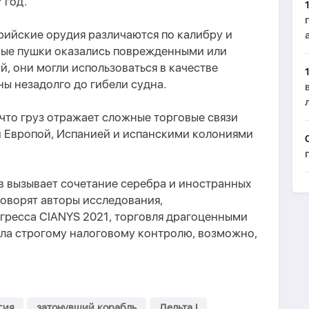
 год.
рийские орудия различаются по калибру и
рые пушки оказались поврежденными или
й, они могли использоваться в качестве
ы незадолго до гибели судна.
что груз отражает сложные торговые связи
 Европой, Испанией и испанскими колониями
в вызывает сочетание серебра и иностранных
говорят авторы исследования,
гресса CIANYS 2021, торговля драгоценными
ла строгому налоговому контролю, возможно,
гия
затонувший корабль
Дельта I