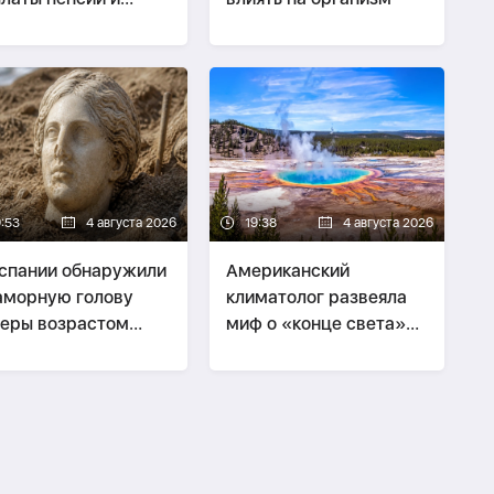
обий за август
9:53
4 августа 2026
19:38
4 августа 2026
спании обнаружили
Американский
морную голову
климатолог развеяла
еры возрастом
миф о «конце света»
ло 2 тысяч лет
из-за Йеллоустоуна