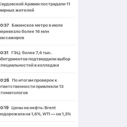
Саудовской Аравии пострадали 11
мирных жителей
10:37
Бакинское метро в июле
перевезло более 16 млн
пассажиров
10:31
ГЭЦ: более 7,4 тыс.
абитуриентов подтвердили выбор
специальностей в колледжи
10:26
По итогам проверок к
ответственности привлекли 13
стоматологов
10:19
Цены на нефть: Brent
подорожала на 1,6%, WTI — на 1,3%