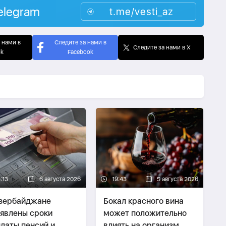
elegram
t.me/vesti_az
 нами в
Следите за нами в
Следите за нами в X
ok
Facebook
:13
6 августа 2026
19:43
5 августа 2026
зербайджане
Бокал красного вина
явлены сроки
может положительно
латы пенсий и
влиять на организм