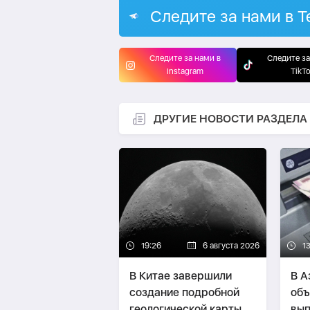
Следите за нами в T
Следите за нами в
Следите за
Instagram
TikT
ДРУГИЕ НОВОСТИ РАЗДЕЛА
19:26
6 августа 2026
13
В Китае завершили
В А
создание подробной
объ
геологической карты
вып