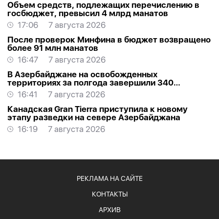
Объем средств, подлежащих перечислению в
госбюджет, превысил 4 млрд манатов
17:06
7 августа 2026
После проверок Минфина в бюджет возвращено
более 91 млн манатов
16:47
7 августа 2026
В Азербайджане на освобожденных
территориях за полгода завершили 340
проектов
16:41
7 августа 2026
Канадская Gran Tierra приступила к новому
этапу разведки на севере Азербайджана
16:19
7 августа 2026
РЕКЛАМА НА САЙТЕ
КОНТАКТЫ
АРХИВ