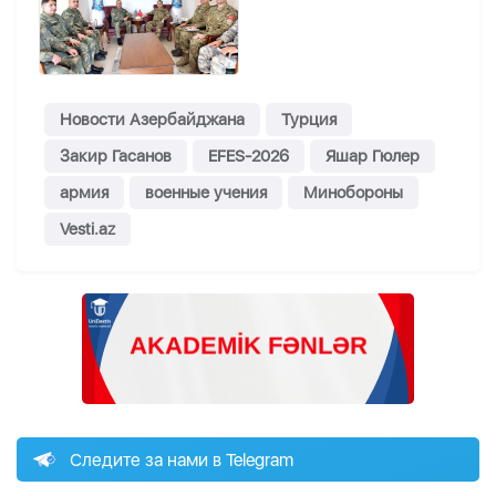
Новости Азербайджана
Турция
Закир Гасанов
EFES-2026
Яшар Гюлер
армия
военные учения
Минобороны
Vesti.az
Следите за нами в Telegram