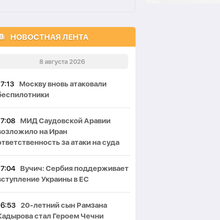
НОВОСТНАЯ ЛЕНТА
8 августа 2026
17:13
Москву вновь атаковали
беспилотники
17:08
МИД Саудовской Аравии
возложило на Иран
ответственность за атаки на суда
17:04
Вучич: Сербия поддерживает
вступление Украины в ЕС
16:53
20-летний сын Рамзана
Кадырова стал Героем Чечни