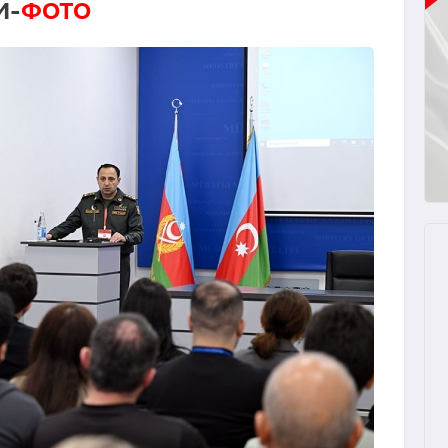
И-
ФОТО