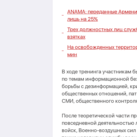
ANAMA: переданные Армение
лишь на 25%
Трех должностных лиц служб
взятках
На освобожденных территор
мин
В ходе тренинга участникам 
по темам информационной без
борьбы с дезинформацией, кр
общественных отношений, пат
СМИ, общественного контроля
После теоретической части п
повседневной деятельностью 
войск, Военно-воздушных сил