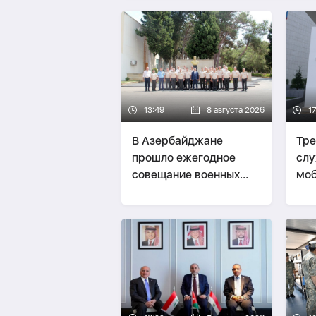
13:49
8 августа 2026
17
В Азербайджане
Тре
прошло ежегодное
слу
совещание военных
моб
атташе-
ФОТО
суд
взя