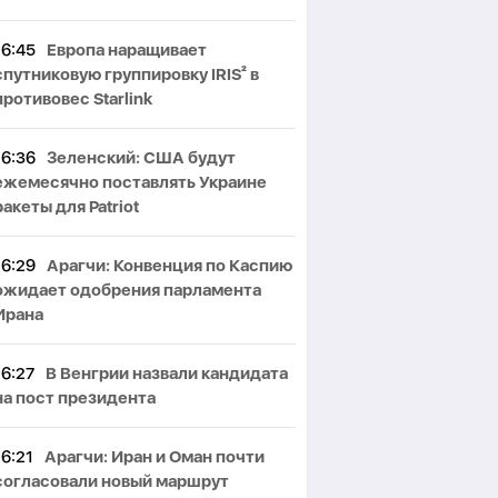
16:45
Европа наращивает
спутниковую группировку IRIS² в
противовес Starlink
16:36
Зеленский: США будут
ежемесячно поставлять Украине
ракеты для Patriot
16:29
Арагчи: Конвенция по Каспию
ожидает одобрения парламента
Ирана
16:27
В Венгрии назвали кандидата
на пост президента
16:21
Арагчи: Иран и Оман почти
согласовали новый маршрут