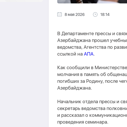
8 мая 2026
18:14
В Департаменте прессы и свя
Азербайджана прошел учебный
ведомства, Агентства по раз
ссылкой на
АПА
.
Как сообщили в Министерстве
молчания в память об общена
погибших за Родину, после че
Азербайджана.
Начальник отдела прессы и с
секретарь ведомства полковн
и рассказал о коммуникационн
проведения семинара.