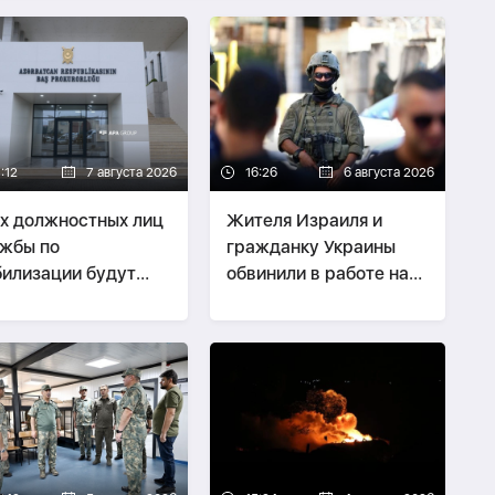
:12
7 августа 2026
16:26
6 августа 2026
х должностных лиц
Жителя Израиля и
жбы по
гражданку Украины
илизации будут
обвинили в работе на
ить по делу о
иранскую разведку
тках