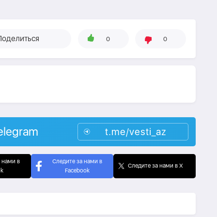
Поделиться
0
0
elegram
t.me/vesti_az
 нами в
Следите за нами в
Следите за нами в X
ok
Facebook