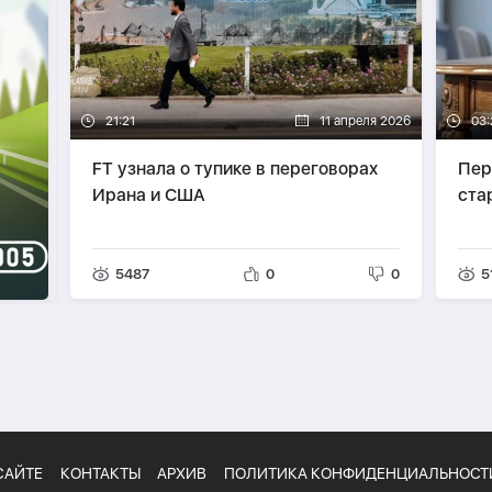
21:21
11 апреля 2026
03:
FT узнала о тупике в переговорах
Пер
Ирана и США
ста
5487
0
0
5
САЙТЕ
КОНТАКТЫ
АРХИВ
ПОЛИТИКА КОНФИДЕНЦИАЛЬНОСТ