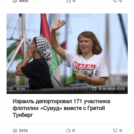
4905
0
0
16:34
6 октября 2025
Израиль депортировал 171 участника
флотилии «Сумуд» вместе с Гретой
Тунберг
3312
0
0