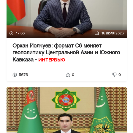
17:00
16 июля 2026
Орхан Йолчуев: формат C6 меняет
геополитику Центральной Азии и Южного
ИНТЕРВЬЮ
Кавказа -
5676
0
0