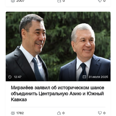
2007
0
0
12:47
31 июля 2026
Мирзиёев заявил об историческом шансе
объединить Центральную Азию и Южный
Кавказ
1782
0
0