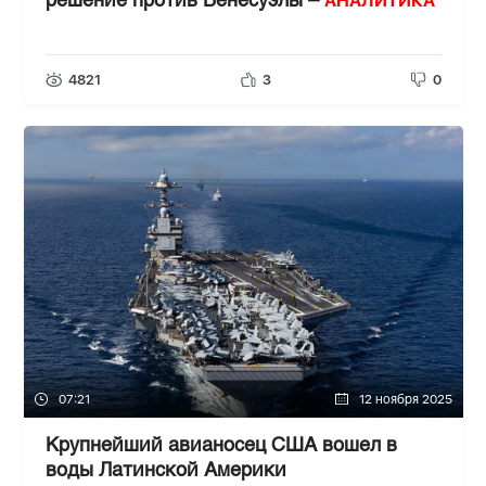
АНАЛИТИКА
решение против Венесуэлы –
4821
3
0
07:21
12 ноября 2025
Крупнейший авианосец США вошел в
воды Латинской Америки