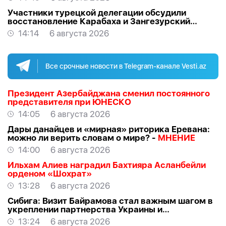
Участники турецкой делегации обсудили
восстановление Карабаха и Зангезурский
коридор
14:14
6 августа 2026
Все срочные новости в Telegram-канале Vesti.az
Президент Азербайджана сменил постоянного
представителя при ЮНЕСКО
14:05
6 августа 2026
Дары данайцев и «мирная» риторика Еревана:
можно ли верить словам о мире? -
МНЕНИЕ
14:00
6 августа 2026
Ильхам Алиев наградил Бахтияра Асланбейли
орденом «Шохрат»
13:28
6 августа 2026
Сибига: Визит Байрамова стал важным шагом в
укреплении партнерства Украины и
Азербайджана
13:24
6 августа 2026