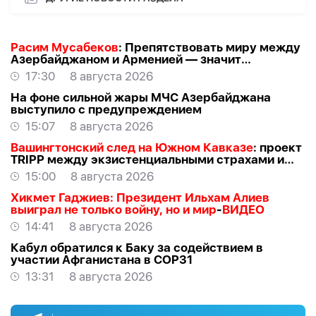
Расим Мусабеков
: Препятствовать миру между
Азербайджаном и Арменией — значит
создавать проблемы самим себе -
ЭКСПЕРТ
17:30
8 августа 2026
На фоне сильной жары МЧС Азербайджана
выступило с предупреждением
15:07
8 августа 2026
Вашингтонский след на Южном Кавказе
: проект
TRIPР между экзистенциальными страхами и
прагматичными интересами -
АЗЕР
15:00
8 августа 2026
АЛЛАХВЕРАНОВ
Хикмет Гаджиев: Президент Ильхам Алиев
выиграл не только войну, но и мир
-
ВИДЕО
14:41
8 августа 2026
Кабул обратился к Баку за содействием в
участии Афганистана в COP31
13:31
8 августа 2026