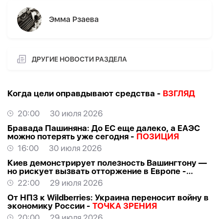
Эмма Рзаева
ДРУГИЕ НОВОСТИ РАЗДЕЛА
Когда цели оправдывают средства -
ВЗГЛЯД
20:00
30 июля 2026
Бравада Пашиняна: До ЕС еще далеко, а ЕАЭС
можно потерять уже сегодня -
ПОЗИЦИЯ
16:00
30 июля 2026
Киев демонстрирует полезность Вашингтону —
но рискует вызвать отторжение в Европе -
ВЗГЛЯД
22:00
29 июля 2026
От НПЗ к Wildberries: Украина переносит войну в
экономику России -
ТОЧКА ЗРЕНИЯ
20:00
29 июля 2026