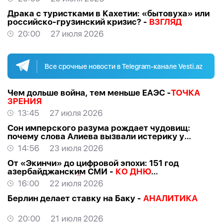
Драка с туристками в Кахетии: «бытовуха» или
российско-грузинский кризис? -
ВЗГЛЯД
20:00
27 июля 2026
Все срочные новости в Telegram-канале Vesti.az
Чем дольше война, тем меньше ЕАЭС -
ТОЧКА
ЗРЕНИЯ
13:45
27 июля 2026
Сон имперского разума рождает чудовищ:
почему слова Алиева вызвали истерику у
российских «патриотов» -
МНЕНИЕ
14:56
23 июля 2026
От «Экинчи» до цифровой эпохи: 151 год
азербайджанским СМИ -
КО ДНЮ
НАЦИОНАЛЬНОЙ ПРЕССЫ
16:00
22 июля 2026
Берлин делает ставку на Баку -
АНАЛИТИКА
20:00
21 июля 2026