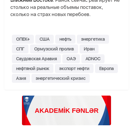
Ближнем Востоке
. Рынок сейчас реагирует не
столько на реальные объемы поставок,
сколько на страх новых перебоев.
ОПЕК+
США
нефть
энергетика
СПГ
Ормузский пролив
Иран
Саудовская Аравия
ОАЭ
ADNOC
нефтяной рынок
экспорт нефти
Европа
Азия
энергетический кризис