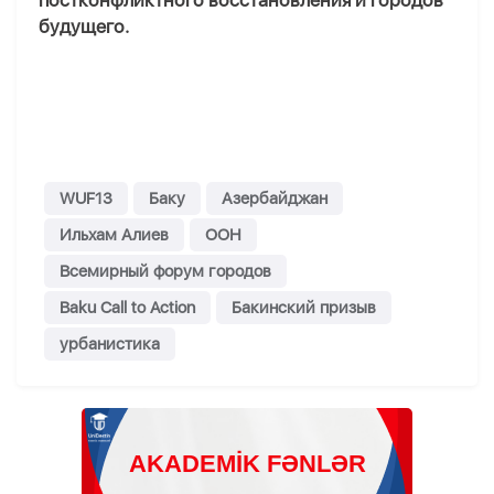
постконфликтного восстановления и городов
будущего.
WUF13
Баку
Азербайджан
Ильхам Алиев
ООН
Всемирный форум городов
Baku Call to Action
Бакинский призыв
урбанистика