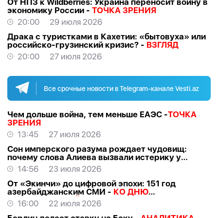
От НПЗ к Wildberries: Украина переносит войну в
экономику России -
ТОЧКА ЗРЕНИЯ
20:00
29 июля 2026
Драка с туристками в Кахетии: «бытовуха» или
российско-грузинский кризис? -
ВЗГЛЯД
20:00
27 июля 2026
Все срочные новости в Telegram-канале Vesti.az
Чем дольше война, тем меньше ЕАЭС -
ТОЧКА
ЗРЕНИЯ
13:45
27 июля 2026
Сон имперского разума рождает чудовищ:
почему слова Алиева вызвали истерику у
российских «патриотов» -
МНЕНИЕ
14:56
23 июля 2026
От «Экинчи» до цифровой эпохи: 151 год
азербайджанским СМИ -
КО ДНЮ
НАЦИОНАЛЬНОЙ ПРЕССЫ
16:00
22 июля 2026