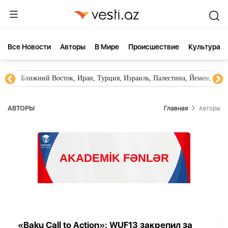
Все Новости
Aвторы
В Мире
Происшествие
Культура
Ближний Восток, Иран, Турция, Израиль, Палестина, Йемен, ХА
AВТОРЫ
Главная
Aвторы
«Baku Call to Action»: WUF13 закрепил за