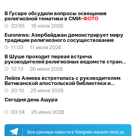
В Гусаре обсудили вопросы освещения
религиозной тематики в СМИ-
ФОТО
20:55
16 июля 2026
Euronews: Азербайджан демонстрирует миру
традиции религиозного сосуществования
11:03
11 июля 2026
В Шуше проходит первая встреча
руководителей религиозных ведомств стран
ОТГ
12:13
30 июня 2026
Лейла Алиева встретилась с руководителем
Ватиканской апостольской библиотеки и
Апостольского архива-
ФОТО
20:10
25 июня 2026
Сегодня день Ашура
00:34
25 июня 2026
Все срочные новости в Telegram-канале Vesti.az